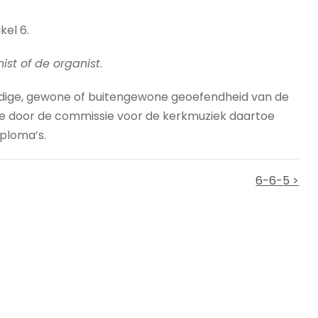
kel 6.
ist of de organist
.
udige, gewone of buitengewone geoefendheid van de
ege door de commissie voor de kerkmuziek daartoe
iploma’s.
6-6-5 >