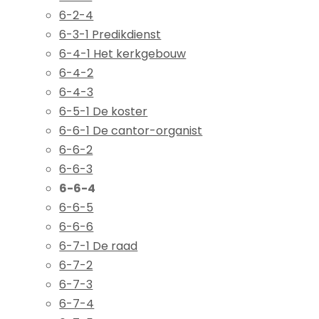
6-2-4
6-3-1 Predikdienst
6-4-1 Het kerkgebouw
6-4-2
6-4-3
6-5-1 De koster
6-6-1 De cantor-organist
6-6-2
6-6-3
6-6-4
6-6-5
6-6-6
6-7-1 De raad
6-7-2
6-7-3
6-7-4