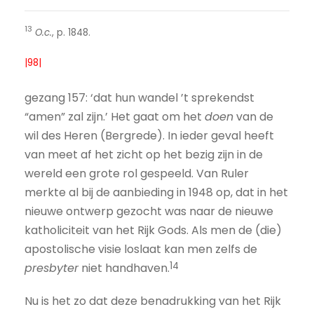
13
O.c.
, p. 1848.
|98|
gezang 157: ‘dat hun wandel ’t sprekendst
“amen” zal zijn.’ Het gaat om het
doen
van de
wil des Heren (Bergrede). In ieder geval heeft
van meet af het zicht op het bezig zijn in de
wereld een grote rol gespeeld. Van Ruler
merkte al bij de aanbieding in 1948 op, dat in het
nieuwe ontwerp gezocht was naar de nieuwe
katholiciteit van het Rijk Gods. Als men de (die)
apostolische visie loslaat kan men zelfs de
14
presbyter
niet handhaven.
Nu is het zo dat deze benadrukking van het Rijk