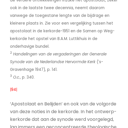
de verdere ontwikkelingen inzake het apostolaat, zeker
ook in de laatste twee decennia, neemt daarom
vanwege de toegestane lengte van de bijdrage en
kleinere plaats in. Zie voor een vergelijking tussen het
apostolaat in de kerkorde-1951 en de Samen op Weg-
kerkorde het opstel van B.A.M. Luttikhuis in de
onderhavige bundel.
2
Handelingen van de vergaderingen der Generale
Synode van de Nederlandse Hervormde Kerk
(’s-
Gravenhage 1947), p. 141.
3
O.c.
, p. 340.
|94|
‘Apostolaat en Belijden’ en ook van de volgorde
van deze noties in de kerkorde. In het ontwerp-
kerkorde dat aan de synode werd voorgelegd,
lag immers een geconcentreerde theologische