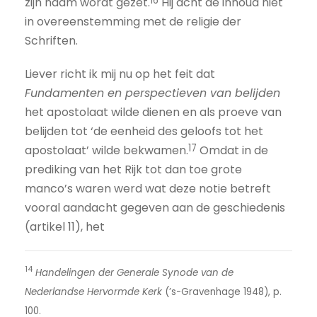
16
zijn naam wordt gezet.
Hij acht de inhoud niet
in overeenstemming met de religie der
Schriften.
Liever richt ik mij nu op het feit dat
Fundamenten en perspectieven van belijden
het apostolaat wilde dienen en als proeve van
belijden tot ‘de eenheid des geloofs tot het
17
apostolaat’ wilde bekwamen.
Omdat in de
prediking van het Rijk tot dan toe grote
manco’s waren werd wat deze notie betreft
vooral aandacht gegeven aan de geschiedenis
(artikel 11), het
14
Handelingen der Generale Synode van de
Nederlandse Hervormde Kerk
(’s-Gravenhage 1948), p.
100.