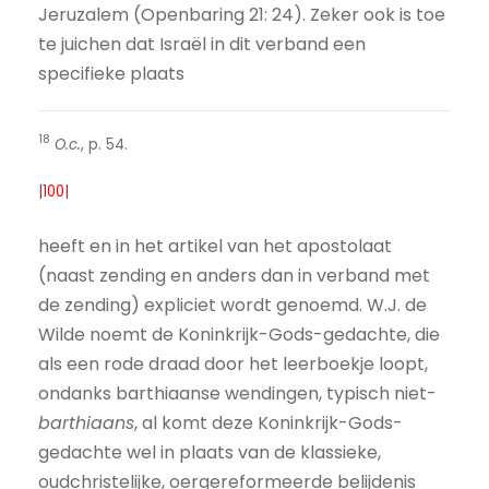
Jeruzalem (Openbaring 21: 24). Zeker ook is toe
te juichen dat Israël in dit verband een
specifieke plaats
18
O.c.
, p. 54.
|100|
heeft en in het artikel van het apostolaat
(naast zending en anders dan in verband met
de zending) expliciet wordt genoemd. W.J. de
Wilde noemt de Koninkrijk-Gods-gedachte, die
als een rode draad door het leerboekje loopt,
ondanks barthiaanse wendingen, typisch niet-
barthiaans
, al komt deze Koninkrijk-Gods-
gedachte wel in plaats van de klassieke,
oudchristelijke, oergereformeerde belijdenis