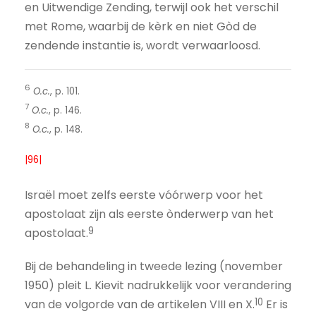
en Uitwendige Zending, terwijl ook het verschil
met Rome, waarbij de kèrk en niet Gòd de
zendende instantie is, wordt verwaarloosd.
6
O.c.
, p. 101.
7
O.c.
, p. 146.
8
O.c.
, p. 148.
|96|
Israël moet zelfs eerste vóórwerp voor het
apostolaat zijn als eerste ònderwerp van het
9
apostolaat.
Bij de behandeling in tweede lezing (november
1950) pleit L. Kievit nadrukkelijk voor verandering
10
van de volgorde van de artikelen VIII en X.
Er is