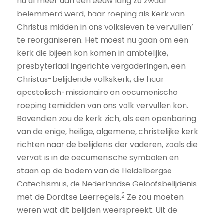
nu al meer dan een eeuw lang zo zwaar
belemmerd werd, haar roeping als Kerk van
Christus midden in ons volksleven te vervullen’
te reorganiseren. Het moest nu gaan om een
kerk die bijeen kon komen in ambtelijke,
presbyteriaal ingerichte vergaderingen, een
Christus-belijdende volkskerk, die haar
apostolisch-missionaire en oecumenische
roeping temidden van ons volk vervullen kon.
Bovendien zou de kerk zich, als een openbaring
van de enige, heilige, algemene, christelijke kerk
richten naar de belijdenis der vaderen, zoals die
vervat is in de oecumenische symbolen en
staan op de bodem van de Heidelbergse
Catechismus, de Nederlandse Geloofsbelijdenis
2
met de Dordtse Leerregels.
Ze zou moeten
weren wat dit belijden weerspreekt. Uit de