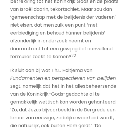
betrekking tot het Koninkrijk Gods en de plaats
van Israël daarin, tekortschiet. Maar zou dan
‘gemeenschap met de belijdenis der vaderen’
niet eisen, dat men zulk een punt ‘met
eerbiediging en behoud hùnner belijdenis’
afzonderlijk in onderzoek neemt en
daaromtrent tot een gewijzigd of aanvullend
22
formulier zoekt te komen?
Ik sluit aan bij wat Th.L. Haitjema van
Fundamenten en perspectieven van belijden
zegt, namelijk dat het in het allesbeheersende
van de Koninkrijk-Gods-gedachte al te
gemakkelijk wettisch kan worden gehanteerd.
‘Zo, dat Jezus bijvoorbeeld in de Bergrede een
leraar van eeuwige, zedelijke waarheid wordt,
die natuurlijk, ook buiten Hem geldt.’ ‘De