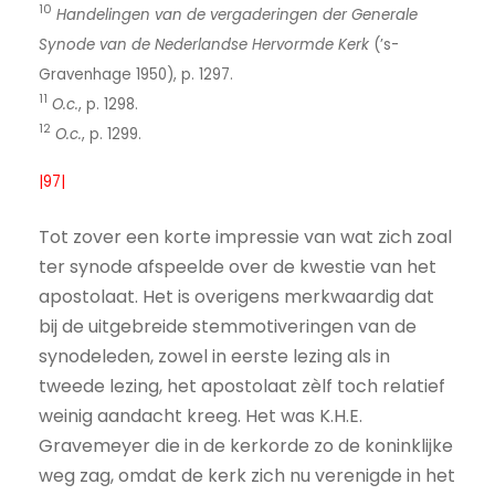
10
Handelingen van de vergaderingen der Generale
Synode van de Nederlandse Hervormde Kerk
(’s-
Gravenhage 1950), p. 1297.
11
O.c.
, p. 1298.
12
O.c.
, p. 1299.
|97|
Tot zover een korte impressie van wat zich zoal
ter synode afspeelde over de kwestie van het
apostolaat. Het is overigens merkwaardig dat
bij de uitgebreide stemmotiveringen van de
synodeleden, zowel in eerste lezing als in
tweede lezing, het apostolaat zèlf toch relatief
weinig aandacht kreeg. Het was K.H.E.
Gravemeyer die in de kerkorde zo de koninklijke
weg zag, omdat de kerk zich nu verenigde in het