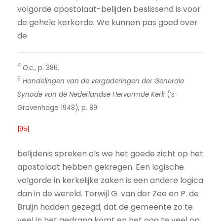
volgorde apostolaat-belijden beslissend is voor
de gehele kerkorde. We kunnen pas goed over
de
4
O.c.
, p. 386.
5
Handelingen van de vergaderingen der Generale
Synode van de Nederlandse Hervormde Kerk
(’s-
Gravenhage 1948), p. 89.
|95|
belijdenis spreken als we het goede zicht op het
apostolaat hebben gekregen. Een logische
volgorde in kerkelijke zaken is een andere logica
dan in de wereld. Terwijl G. van der Zee en P. de
Bruijn hadden gezegd, dat de gemeente zo te
veel in het gedrang komt en het oog te veel op