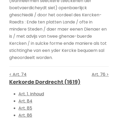
(wanneermen seeckere teeckenen der
boetvaerdicheydt siet) openbaerlijck
gheschiedê / door het oordeel des Kercken-
Raedts : Ende ten platten Lande / ofte in
mindere Steden / daer maer eenen Dienaer en
is / met advijs van twee ghenae-buerde
Kercken / in sulcke forme ende maniere als tot
stichtinghe van een yder Kercke bequaem sal
gheoordeelt worden.
< Art. 74
Art. 76 >
Kerkorde Dordrecht (1619)
Art. 1. Inhoud
Art. 84
Art. 85
Art. 86