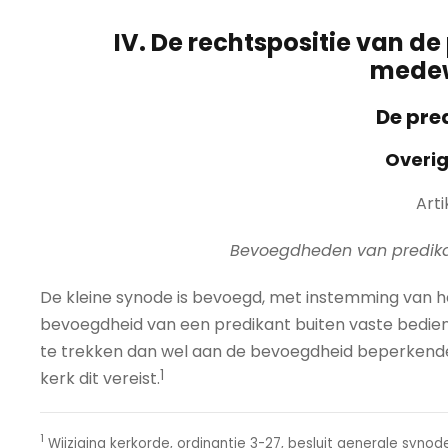
IV. De rechtspositie van de
medew
De pre
Overig
Arti
Bevoegdheden van predika
De kleine synode is bevoegd, met instemming van h
bevoegdheid van een predikant buiten vaste bedie
te trekken dan wel aan de bevoegdheid beperkende
1
kerk dit vereist.
1
Wijziging kerkorde, ordinantie 3-27, besluit generale synode