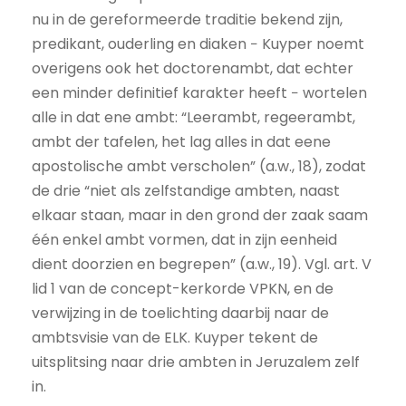
nu in de gereformeerde traditie bekend zijn,
predikant, ouderling en diaken − Kuyper noemt
overigens ook het doctorenambt, dat echter
een minder definitief karakter heeft − wortelen
alle in dat ene ambt: “Leerambt, regeerambt,
ambt der tafelen, het lag alles in dat eene
apostolische ambt verscholen” (a.w., 18), zodat
de drie “niet als zelfstandige ambten, naast
elkaar staan, maar in den grond der zaak saam
één enkel ambt vormen, dat in zijn eenheid
dient doorzien en begrepen” (a.w., 19). Vgl. art. V
lid 1 van de concept-kerkorde VPKN, en de
verwijzing in de toelichting daarbij naar de
ambtsvisie van de ELK. Kuyper tekent de
uitsplitsing naar drie ambten in Jeruzalem zelf
in.