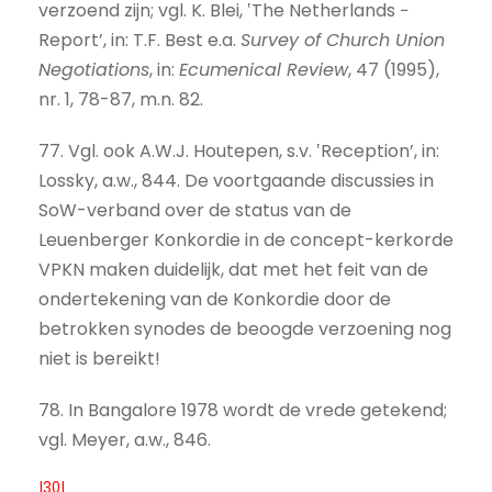
verzoend zijn; vgl. K. Blei, ‛The Netherlands −
Report’, in: T.F. Best e.a.
Survey of Church Union
Negotiations
, in:
Ecumenical Review
, 47 (1995),
nr. 1, 78-87, m.n. 82.
77. Vgl. ook A.W.J. Houtepen, s.v. ‛Reception’, in:
Lossky, a.w., 844. De voortgaande discussies in
SoW-verband over de status van de
Leuenberger Konkordie in de concept-kerkorde
VPKN maken duidelijk, dat met het feit van de
ondertekening van de Konkordie door de
betrokken synodes de beoogde verzoening nog
niet is bereikt!
78. In Bangalore 1978 wordt de vrede getekend;
vgl. Meyer, a.w., 846.
|30|