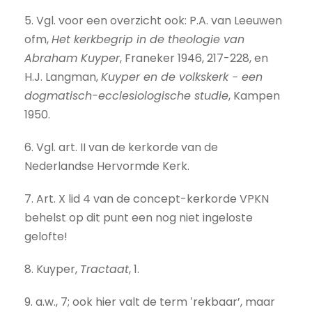
5. Vgl. voor een overzicht ook: P.A. van Leeuwen
ofm,
Het kerkbegrip in de theologie van
Abraham Kuyper
, Franeker 1946, 217-228, en
H.J. Langman,
Kuyper en de volkskerk − een
dogmatisch-ecclesiologische studie
, Kampen
1950.
6. Vgl. art. II van de kerkorde van de
Nederlandse Hervormde Kerk.
7. Art. X lid 4 van de concept-kerkorde VPKN
behelst op dit punt een nog niet ingeloste
gelofte!
8. Kuyper,
Tractaat
, 1.
9. a.w., 7; ook hier valt de term ‛rekbaar’, maar