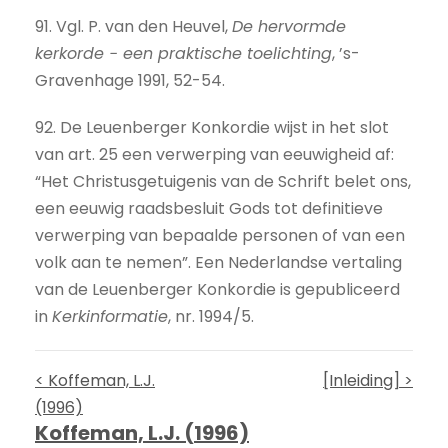
91. Vgl. P. van den Heuvel,
De hervormde
kerkorde − een praktische toelichting
, ’s-
Gravenhage 1991, 52-54.
92. De Leuenberger Konkordie wijst in het slot
van art. 25 een verwerping van eeuwigheid af:
“Het Christusgetuigenis van de Schrift belet ons,
een eeuwig raadsbesluit Gods tot definitieve
verwerping van bepaalde personen of van een
volk aan te nemen”. Een Nederlandse vertaling
van de Leuenberger Konkordie is gepubliceerd
in
Kerkinformatie
, nr. 1994/5.
< Koffeman, L.J.
[Inleiding] >
(1996)
Koffeman, L.J. (1996)