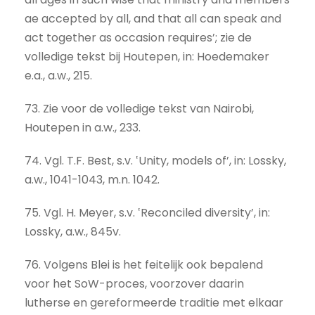
ae accepted by all, and that all can speak and
act together as occasion requires’; zie de
volledige tekst bij Houtepen, in: Hoedemaker
e.a., a.w., 215.
73. Zie voor de volledige tekst van Nairobi,
Houtepen in a.w., 233.
74. Vgl. T.F. Best, s.v. ‛Unity, models of’, in: Lossky,
a.w., 1041-1043, m.n. 1042.
75. Vgl. H. Meyer, s.v. ‛Reconciled diversity’, in:
Lossky, a.w., 845v.
76. Volgens Blei is het feitelijk ook bepalend
voor het SoW-proces, voorzover daarin
lutherse en gereformeerde traditie met elkaar