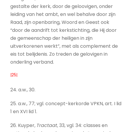
gestalte der kerk, door de geloovigen, onder
leiding van het ambt, en wel behalve door zijn
Raad, zijn openbaring, Woord en Geest ook
“door de aandrift tot kerkstichting, die Hij door
de gemeenschap der heiligen in zijn
uitverkorenen werkt”, met als complement de
eis tot belijdenis. Zo treden de gelovigen in
onderling verband.
|25|
24. a.w., 30.
25. a.w., 77; vgl. concept-kerkorde VPKN, art. I lid
1 en XVI lid 1.
26. Kuyper,
Tractaat
, 33, vgl. 34: classes en