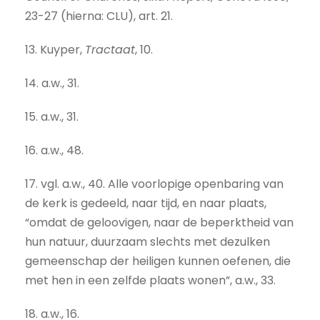
23-27 (hierna: CLU), art. 21.
13. Kuyper,
Tractaat
, 10.
14. a.w., 31.
15. a.w., 31.
16. a.w., 48.
17. vgl. a.w., 40. Alle voorlopige openbaring van
de kerk is gedeeld, naar tijd, en naar plaats,
“omdat de geloovigen, naar de beperktheid van
hun natuur, duurzaam slechts met dezulken
gemeenschap der heiligen kunnen oefenen, die
met hen in een zelfde plaats wonen”, a.w., 33.
18. a.w., 16.