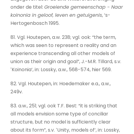
onder de titel:
Groeiende gemeenschap − Naar
koinonia in geloof, leven en getuigenis
, ’s-
Hertogenbosch 1995.
81. Vgl. Houtepen, a.w. 238; vgl. ook: “the term,
which was seen to represent a reality and an
experience transcending all other models of
union as their origin and goal”, J.-M.R. Tillard, s.v.
‛Koinonia’, in: Lossky, a.w., 568-574, hier 569.
82. Vgl. Houtepen, in: Hoedemaker e.a., a.w.,
249v.
83. a.w., 251; vgl. ook T.F. Best: “it is striking that
all models envision some type of conciliar
structure, but no model is sufficiently clear
about its form”, s.v. ‛Unity, models of’, in: Lossky,