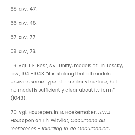
65. a.w., 47.
66. a.w., 48.
67. a.w., 77.
68. a.w., 79.
69. Vgl. T.F. Best, s.v. ‛Unitiy, models of’, in: Lossky,
a.w., 1041-1043: “it is striking that all models
envision some type of conciliar structure, but
no model is sufficiently clear about its form”
(1043).
70. Vgl. Houtepen, in: B. Hoekemaker, A.W.J.
Houtepen en Th. Witvliet,
Oecumene als
leerproces − Inleiding in de Oecumenica
,