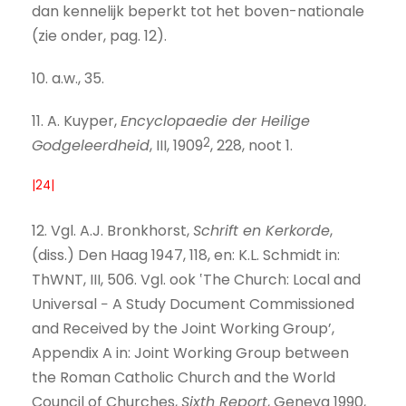
dan kennelijk beperkt tot het boven-nationale
(zie onder, pag. 12).
10. a.w., 35.
11. A. Kuyper,
Encyclopaedie der Heilige
2
Godgeleerdheid
, III, 1909
, 228, noot 1.
|24|
12. Vgl. A.J. Bronkhorst,
Schrift en Kerkorde
,
(diss.) Den Haag 1947, 118, en: K.L. Schmidt in:
ThWNT, III, 506. Vgl. ook ‛The Church: Local and
Universal − A Study Document Commissioned
and Received by the Joint Working Group’,
Appendix A in: Joint Working Group between
the Roman Catholic Church and the World
Council of Churches,
Sixth Report
, Geneva 1990,