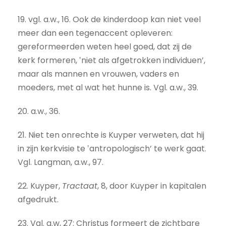
19. vgl. a.w., 16. Ook de kinderdoop kan niet veel
meer dan een tegenaccent opleveren:
gereformeerden weten heel goed, dat zij de
kerk formeren, ‛niet als afgetrokken individuen’,
maar als mannen en vrouwen, vaders en
moeders, met al wat het hunne is. Vgl. a.w., 39.
20. a.w., 36.
21. Niet ten onrechte is Kuyper verweten, dat hij
in zijn kerkvisie te ‛antropologisch’ te werk gaat.
Vgl. Langman, a.w., 97.
22. Kuyper,
Tractaat
, 8, door Kuyper in kapitalen
afgedrukt.
23. Vgl. a.w, 27: Christus formeert de zichtbare