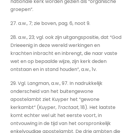
nationale kerk worden gezien als “organische
groepen”.
27. a.w., 7; zie boven, pag. 6, noot 9.
28. a.w., 23; vgl. ook zijn uitgangspositie, dat “God
Drieeenig in deze wereld werkingen en
krachten inbracht en inbrengt, die naar vaste
wet en op bepaalde wijze, zijn kerk deden
ontstaan en in stand houden”, a.w., 1v.
29. Vgl. Langman, a.w., 97. In nadrukkelijk
onderscheid van het buitengewone
apostelambt ziet Kuyper het “gewone
kerkambt” (Kuyper,
Tractaat
, 18). Het laatste
komt echter wel uit het eerste voort, in
ontvouwing in de tijd van het oorspronkelijk
enkelvoudige apostelambt. De drie ambten die