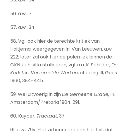
56. a.w., 7.
57. a.w., 34.
58. Vgl. ook hier de terechte kritiek van
Haitjema, weergegeven in: Van Leeuwen, a.w.,
222; later zal ook hier de polemiek binnen de
GKN zich uitkristalliseren, vgl. o.a. K. Schilder,
De
Kerk I
, in:
Verzamelde Werken
, afdeling III, Goes
1960, 384-445.
59. Wel uitvoerig in zijn
De Gemeene Gratie
, III,
Amsterdam/Pretoria 1904, 291.
60. Kuyper,
Tractaat
, 37.
61. a.w., 79v. Hier zij herinnerd aan het feit, dat