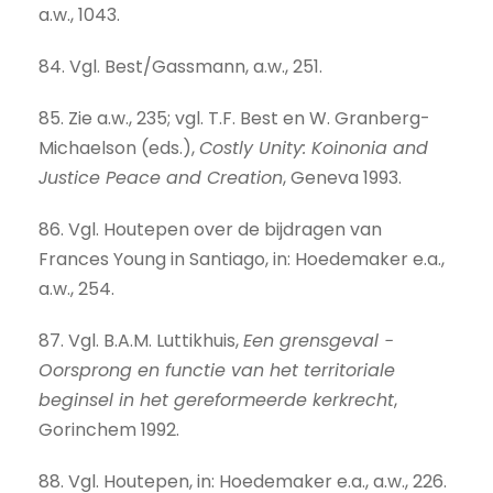
a.w., 1043.
84. Vgl. Best/Gassmann, a.w., 251.
85. Zie a.w., 235; vgl. T.F. Best en W. Granberg-
Michaelson (eds.),
Costly Unity: Koinonia and
Justice Peace and Creation
, Geneva 1993.
86. Vgl. Houtepen over de bijdragen van
Frances Young in Santiago, in: Hoedemaker e.a.,
a.w., 254.
87. Vgl. B.A.M. Luttikhuis,
Een grensgeval −
Oorsprong en functie van het territoriale
beginsel in het gereformeerde kerkrecht
,
Gorinchem 1992.
88. Vgl. Houtepen, in: Hoedemaker e.a., a.w., 226.