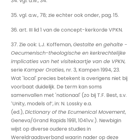
34. vgl. a.w., 34.
35. vgl. a.w., 78; zie echter ook onder, pag. 15.
36. art. III lid 1 van de concept-kerkorde VPKN.
37. Zie ook: L.J. Koffeman,
Gestalte en gehalte −
Oecumenisch-theologische en kerkrechtelijke
implicaties van het visitekaartje van de VPKN
,
serie
Kamper Oraties
, nr. 3, Kampen 1994, 23.
Wat 'local' precies betekent is overigens niet bij
voorbaat duidelijk. De term kan soms
samenvallen met 'nationaal' (zo bij T.F. Best, s.v.
‛Unity, models of’, in: N. Lossky e.a.
(ed.),
Dictionary of the Ecumenical Movement
,
Geneva/Grand Rapids 1991, 1041vv.). Newbigin
wijst op diverse oudere studies in
Wereldraadsverband waarin nader op deze