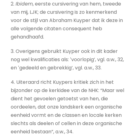
2.
Ibidem
, eerste cursivering van hem, tweede
van mij, LJK; de cursivering is zo kenmerkend
voor de stijl van Abraham Kuyper dat ik deze in
alle volgende citaten consequent heb
gehandhaafd.
3. Overigens gebruikt Kuyper ook in dit kader
nog wel kwalificaties als: ‛voorlopig’, vgl. a.w., 32,
en ‛gedeeld en gebrekkig’, vgl. a.w., 33.
4. Uiteraard richt Kuypers kritiek zich in het
bijzonder op de kerkidee van de NHK: “Maar wel
dient het gevoelen getoetst van hen, die
oordeelen, dat onze landskerk een organische
eenheid vormt en de classen en locale kerken
slechts als deelen of cellen in deze organische
eenheid bestaan”, a.w., 34.