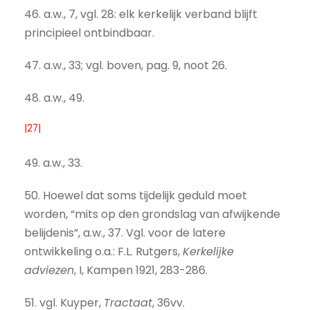
46. a.w., 7, vgl. 28: elk kerkelijk verband blijft
principieel ontbindbaar.
47. a.w., 33; vgl. boven, pag. 9, noot 26.
48. a.w., 49.
|27|
49. a.w., 33.
50. Hoewel dat soms tijdelijk geduld moet
worden, “mits op den grondslag van afwijkende
belijdenis”, a.w., 37. Vgl. voor de latere
ontwikkeling o.a.: F.L. Rutgers,
Kerkelijke
adviezen
, I, Kampen 1921, 283-286.
51. vgl. Kuyper,
Tractaat
, 36vv.