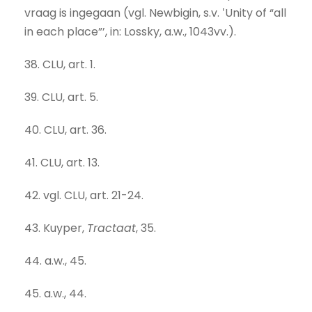
vraag is ingegaan (vgl. Newbigin, s.v. ‛Unity of “all
in each place”’, in: Lossky, a.w., 1043vv.).
38. CLU, art. 1.
39. CLU, art. 5.
40. CLU, art. 36.
41. CLU, art. 13.
42. vgl. CLU, art. 21-24.
43. Kuyper,
Tractaat
, 35.
44. a.w., 45.
45. a.w., 44.