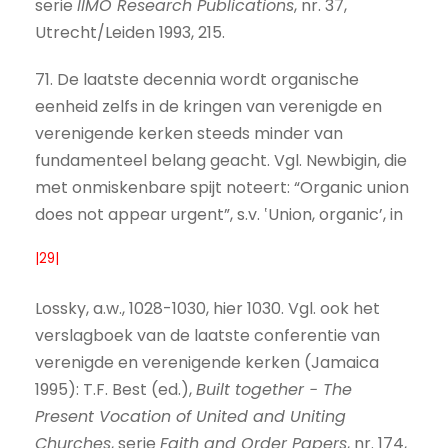
serie
IIMO Research Publications
, nr. 37,
Utrecht/Leiden 1993, 215.
71. De laatste decennia wordt organische
eenheid zelfs in de kringen van verenigde en
verenigende kerken steeds minder van
fundamenteel belang geacht. Vgl. Newbigin, die
met onmiskenbare spijt noteert: “Organic union
does not appear urgent”, s.v. ‛Union, organic’, in
|29|
Lossky, a.w., 1028-1030, hier 1030. Vgl. ook het
verslagboek van de laatste conferentie van
verenigde en verenigende kerken (Jamaica
1995): T.F. Best (ed.),
Built together − The
Present Vocation of United and Uniting
Churches
, serie
Faith and Order Papers
, nr. 174,