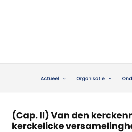
Actueel
Organisatie
Ond
(Cap. II) Van den kercken
kerckelicke versamelingh