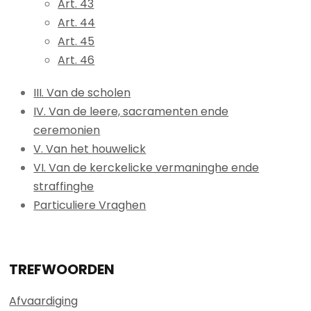
Art. 43
Art. 44
Art. 45
Art. 46
III. Van de scholen
IV. Van de leere, sacramenten ende
ceremonien
V. Van het houwelick
VI. Van de kerckelicke vermaninghe ende
straffinghe
Particuliere Vraghen
TREFWOORDEN
Afvaardiging