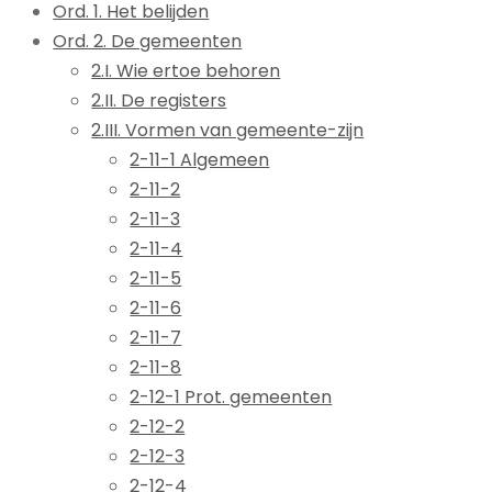
Ord. 1. Het belijden
Ord. 2. De gemeenten
2.I. Wie ertoe behoren
2.II. De registers
2.III. Vormen van gemeente-zijn
2-11-1 Algemeen
2-11-2
2-11-3
2-11-4
2-11-5
2-11-6
2-11-7
2-11-8
2-12-1 Prot. gemeenten
2-12-2
2-12-3
2-12-4