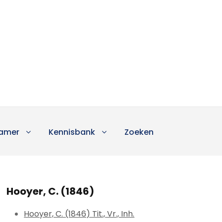
amer
Kennisbank
Zoeken
Hooyer, C. (1846)
Hooyer, C. (1846) Tit., Vr., Inh.