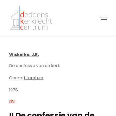
Wiskerke, J.R.
De confessie van de kerk
Genre:
Literatuur
1978
|35|
II De confessie van de