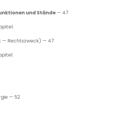
 Funktionen und Stände
— 47
apitel:
 — Rechtszweck) — 47
apitel:
rgie — 52