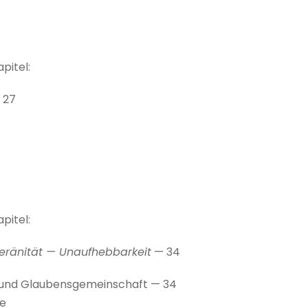
apitel:
 27
apitel:
eränität — Unaufhebbarkeit
— 34
t und Glaubensgemeinschaft — 34
te