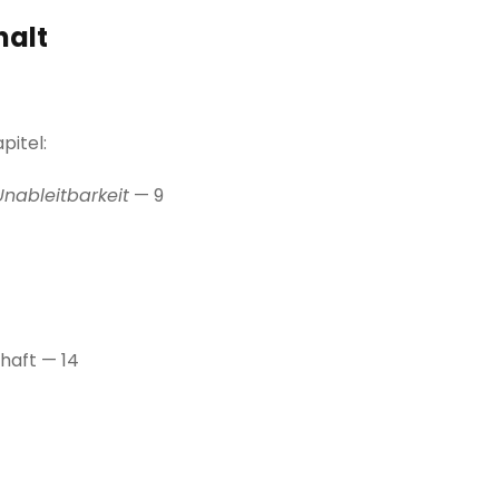
halt
apitel:
Unableitbarkeit
— 9
haft — 14