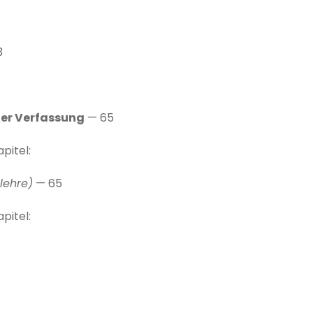
3
 der Verfassung
— 65
apitel:
lehre)
— 65
apitel: