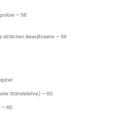
polizei — 58
 sittlichen Bewußtseins — 59
apitel:
elle Ständelehre)
— 60
s — 60