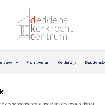
erzoek
Promoveren
Onderwijs
Deddensk
k
op dry sondaghen ofte andersins dry reysen, datter