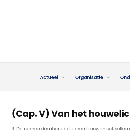
Actueel
Organisatie
Ond
(Cap. V) Van het houwelic
9. De namen derghener die men trouwen sal, sullen 