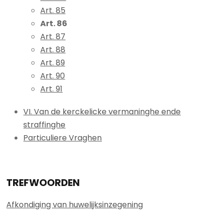
Art. 85
Art. 86
Art. 87
Art. 88
Art. 89
Art. 90
Art. 91
VI. Van de kerckelicke vermaninghe ende
straffinghe
Particuliere Vraghen
TREFWOORDEN
Afkondiging van huwelijksinzegening