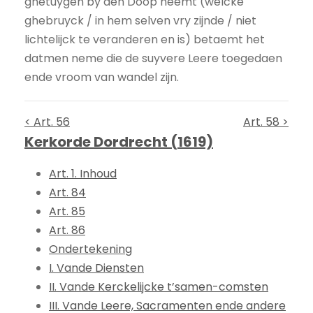
ghetuygen by den Doop neemt (welcke
ghebruyck / in hem selven vry zijnde / niet
lichtelijck te veranderen en is) betaemt het
datmen neme die de suyvere Leere toegedaen
ende vroom van wandel zijn.
< Art. 56
Art. 58 >
Kerkorde Dordrecht (1619)
Art. 1. Inhoud
Art. 84
Art. 85
Art. 86
Ondertekening
I. Vande Diensten
II. Vande Kerckelijcke t’samen-comsten
III. Vande Leere, Sacramenten ende andere