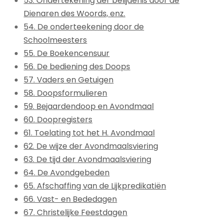
53. Ondertekening der belijdenis door de
Dienaren des Woords, enz.
54. De onderteekening door de
Schoolmeesters
55. De Boekencensuur
56. De bediening des Doops
57. Vaders en Getuigen
58. Doopsformulieren
59. Bejaardendoop en Avondmaal
60. Doopregisters
61. Toelating tot het H. Avondmaal
62. De wijze der Avondmaalsviering
63. De tijd der Avondmaalsviering
64. De Avondgebeden
65. Afschaffing van de Lijkpredikatiën
66. Vast- en Bededagen
67. Christelijke Feestdagen