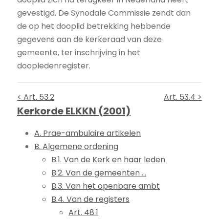
gevestigd. De Synodale Commissie zendt dan
de op het dooplid betrekking hebbende
gegevens aan de kerkeraad van deze
gemeente, ter inschrijving in het
doopledenregister.
< Art. 53.2
Art. 53.4 >
Kerkorde ELKKN (2001)
A. Prae-ambulaire artikelen
B. Algemene ordening
B.1. Van de Kerk en haar leden
B.2. Van de gemeenten ...
B.3. Van het openbare ambt
B.4. Van de registers
Art. 48.1