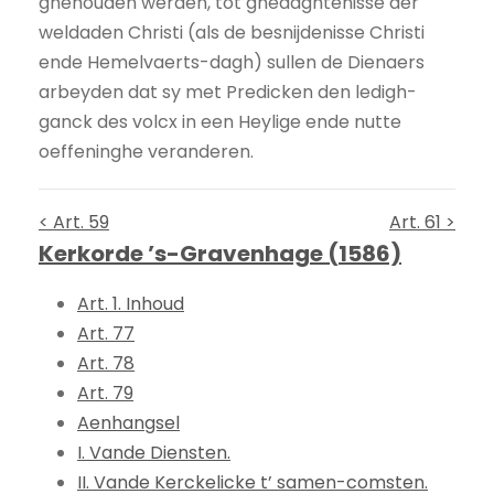
ghehouden werden, tot ghedaghtenisse der
weldaden Christi (als de besnijdenisse Christi
ende Hemelvaerts-dagh) sullen de Dienaers
arbeyden dat sy met Predicken den ledigh-
ganck des volcx in een Heylige ende nutte
oeffeninghe veranderen.
< Art. 59
Art. 61 >
Kerkorde ’s-Gravenhage (1586)
Art. 1. Inhoud
Art. 77
Art. 78
Art. 79
Aenhangsel
I. Vande Diensten.
II. Vande Kerckelicke t’ samen-comsten.