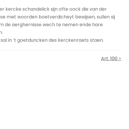
 kercke schandelick sijn ofte oock die van der
 se met woorden boetverdicheyt bewijsen, sullen sij
m de aerghernisse wech te nemen ende hare
n.
 sal in ’t goetduncken des kerckenraets staen.
Art. 100 >