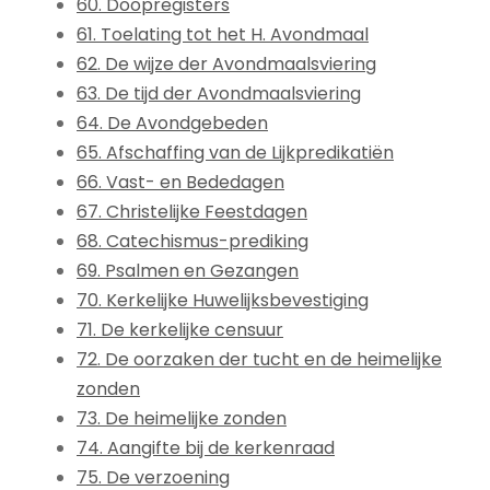
60. Doopregisters
61. Toelating tot het H. Avondmaal
62. De wijze der Avondmaalsviering
63. De tijd der Avondmaalsviering
64. De Avondgebeden
65. Afschaffing van de Lijkpredikatiën
66. Vast- en Bededagen
67. Christelijke Feestdagen
68. Catechismus-prediking
69. Psalmen en Gezangen
70. Kerkelijke Huwelijksbevestiging
71. De kerkelijke censuur
72. De oorzaken der tucht en de heimelijke
zonden
73. De heimelijke zonden
74. Aangifte bij de kerkenraad
75. De verzoening