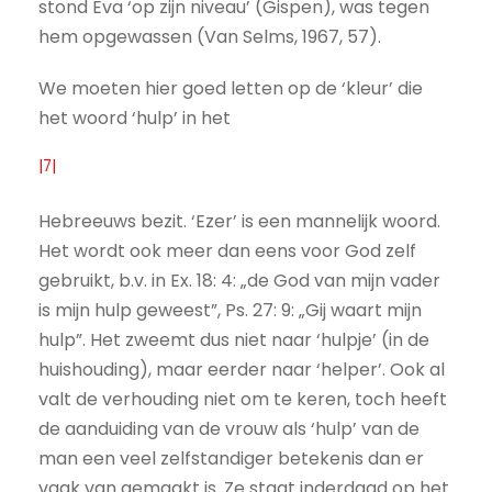
stond Eva ‘op zijn niveau’ (Gispen), was tegen
hem opgewassen (Van Selms, 1967, 57).
We moeten hier goed letten op de ‘kleur’ die
het woord ‘hulp’ in het
|7|
Hebreeuws bezit. ‘Ezer’ is een mannelijk woord.
Het wordt ook meer dan eens voor God zelf
gebruikt, b.v. in Ex. 18: 4: „de God van mijn vader
is mijn hulp geweest”, Ps. 27: 9: „Gij waart mijn
hulp”. Het zweemt dus niet naar ‘hulpje’ (in de
huishouding), maar eerder naar ‘helper’. Ook al
valt de verhouding niet om te keren, toch heeft
de aanduiding van de vrouw als ‘hulp’ van de
man een veel zelfstandiger betekenis dan er
vaak van gemaakt is. Ze staat inderdaad op het