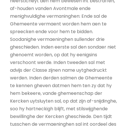
neersticheyt aen hem bewesen int bestraffen,
af-houden vanden Avontmale ende
menighvuldighe vermaninghen: Ende sal de
Ghemeente vermaent worden hem aen te
spreecken ende voor hem te bidden.
Soodanighe vermaeninghen sullender drie
gheschieden. Inden eerste sal den sondaer niet
ghenoemt worden, op dat hy eenigsins
verschoont werde. Inden tweeden sal met
advijs der Classe zijnen name uytghedruckt
werden. Inden derden salmen de Ghemeente
te kennen gheven datmen hem ten zy dat hy
hem bekeere, vande ghemeenschap der
Kercken uytsluyten sal, op dat zijn af-snijdinghe,
soo hy hartneckigh blijft, met stilswijghende
bewillinghe der Kercken gheschiede. Den tijdt
tusschen de vermaeninghen sal int oordeel des