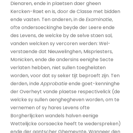
Dienaren, ende in plaetsen daer gheen
Kercken-Raet en is, door de Classe met bidden
ende vasten. Ten anderen, in de
Examinatie
,
ofte ondersoeckinghe beyde der Leere ende
des Levens, de welcke by de selve staen sal,
vanden welcken sy vercoren werden: Wel-
verstaende dat Nieuwelinghen, Mispriesters,
Monicken, ende die andersins eenighe Secte
verlaten hebben, niet sullen toeghelaten
worden, voor dat sy seker tijt beproeft zijn. Ten
derden, inde
Approbatie
ende goet-kenninghe
der Overheyt vande plaetse respectivelick (de
welcke sy sullen aenghegheven worden, om te
vernemen of sy hares Levens ofte
Borgherlijcken wandels halven eenige
Wettelijcke oorsaecke heeft te wederspreken)
ende der gantscher Ghemeynte, Wanneer den