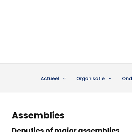
Actueel
Organisatie
Ond
Assemblies
Deputies of major assemblies