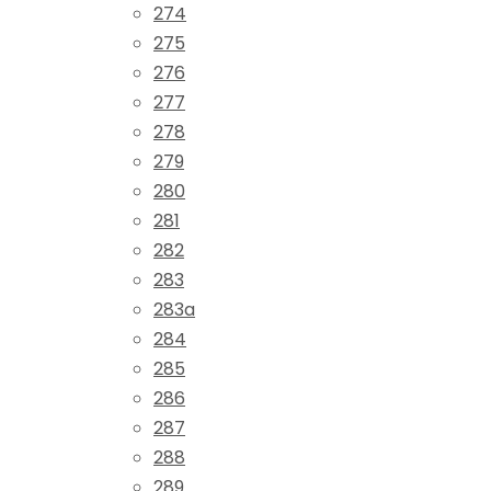
274
275
276
277
278
279
280
281
282
283
283a
284
285
286
287
288
289