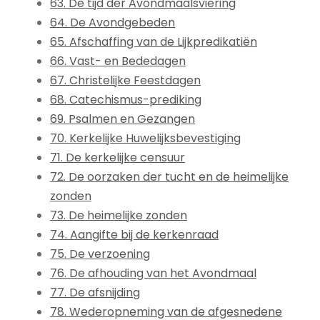
63. De tijd der Avondmaalsviering
64. De Avondgebeden
65. Afschaffing van de Lijkpredikatiën
66. Vast- en Bededagen
67. Christelijke Feestdagen
68. Catechismus-prediking
69. Psalmen en Gezangen
70. Kerkelijke Huwelijksbevestiging
71. De kerkelijke censuur
72. De oorzaken der tucht en de heimelijke
zonden
73. De heimelijke zonden
74. Aangifte bij de kerkenraad
75. De verzoening
76. De afhouding van het Avondmaal
77. De afsnijding
78. Wederopneming van de afgesnedene