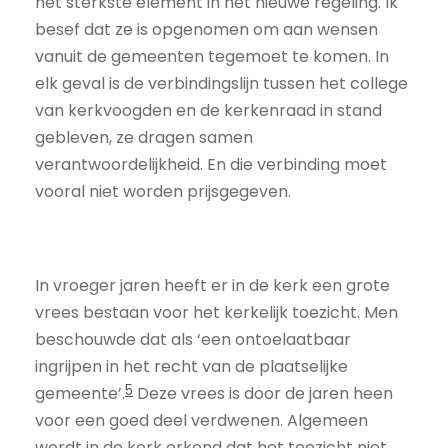
het sterkste element in het nieuwe regeling. Ik
besef dat ze is opgenomen om aan wensen
vanuit de gemeenten tegemoet te komen. In
elk geval is de verbindingslijn tussen het college
van kerkvoogden en de kerkenraad in stand
gebleven, ze dragen samen
verantwoordelijkheid. En die verbinding moet
vooral niet worden prijsgegeven.
In vroeger jaren heeft er in de kerk een grote
vrees bestaan voor het kerkelijk toezicht. Men
beschouwde dat als ‘een ontoelaatbaar
ingrijpen in het recht van de plaatselijke
5
gemeente’.
Deze vrees is door de jaren heen
voor een goed deel verdwenen. Algemeen
wordt in de kerk erkend dat het toezicht niet