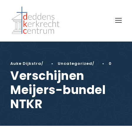
Auke Dijkstra
•
Uncategorized
•
0
Verschijnen
Meijers-bundel
NTKR