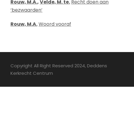
Rouw, M.A.
,
Velde, M. te.
Recht doen aan
‘bezwaarden’
Rouw, M.A.
Woord vooraf
Copyright All Right Reserved 2024, Deddens
Kerkrecht Centrum