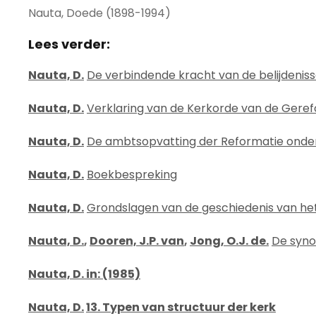
Nauta, Doede (1898-1994)
Lees verder:
Nauta, D.
De verbindende kracht van de belijdeniss
Nauta, D.
Verklaring van de Kerkorde van de Gere
Nauta, D.
De ambtsopvatting der Reformatie onder 
Nauta, D.
Boekbespreking
Nauta, D.
Grondslagen van de geschiedenis van he
Nauta, D.
,
Dooren, J.P. van
,
Jong, O.J. de.
De syno
Nauta, D. in: (1985)
Nauta, D.
13. Typen van structuur der kerk