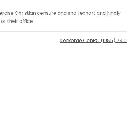
ercise Christian censure and shall exhort and kindly
f their office.
Kerkorde CanRC (1985) 74 >