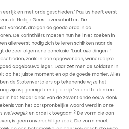
en eerlijk en met orde geschieden.’ Paulus heeft eerst
 van de Heilige Geest overschatten. De
niet veracht, dreigen de goede orde in de
en. De Korinthiërs moeten hun heil niet zoeken in
bben allereerst nodig zich te leren schikken naar de
lgt de zeer algemene conclusie: ‘Laat
alle
dingen...’
geschieden, zoals in een opgewonden, wanordelijke
goed opgebouwd leger. Daar zet men de soldaten in
delt op het juiste moment en op de goede manier. Alles
bben de Statenvertalers op tekenende wijze het
 zijn wij geneigd om bij ‘eerlijk’ vooral te denken
aar in het Nederlands van de zeventiende eeuw klonk
kenis van het oorspronkelijke woord werd in onze
2
es
welvoeglik
en ordelik toegaan’.
De vorm die aan
ven, is geen onverschillige zaak. Die vorm moet
lijk op een betamelijke, op een wél-geschikte wijze