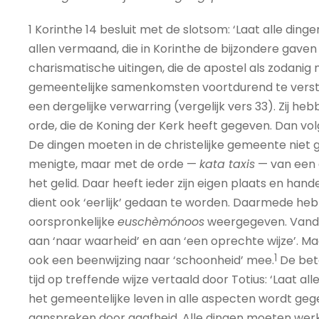
1 Korinthe 14 besluit met de slotsom: ‘Laat alle ding
allen vermaand, die in Korinthe de bijzondere gaven
charismatische uitingen, die de apostel als zodanig 
gemeentelijke samenkomsten voortdurend te verstor
een dergelijke verwarring (vergelijk vers 33). Zij he
orde, die de Koning der Kerk heeft gegeven. Dan vo
De dingen moeten in de christelijke gemeente niet 
menigte, maar met de orde —
kata taxis
— van een 
het gelid. Daar heeft ieder zijn eigen plaats en han
dient ook ‘eerlijk’ gedaan te worden. Daarmede he
oorspronkelijke
euschèmónoos
weergegeven. Vandaag
aan ‘naar waarheid’ en aan ‘een oprechte wijze’. M
1
ook een beenwijzing naar ‘schoonheid’ mee.
De bete
tijd op treffende wijze vertaald door Totius: ‘Laat all
het gemeentelijke leven in alle aspecten wordt gege
aanspreken door gaafheid. Alle dingen moeten werke