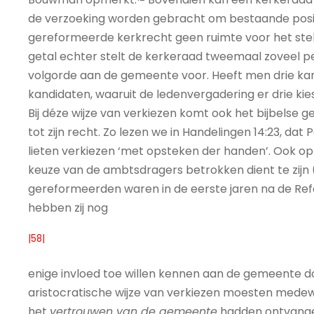
de verzoeking worden gebracht om bestaande posi
gereformeerde kerkrecht geen ruimte voor het stel
getal echter stelt de kerkeraad tweemaal zoveel per
volgorde aan de gemeente voor. Heeft men drie kand
kandidaten, waaruit de ledenvergadering er drie kies
Bij déze wijze van verkiezen komt ook het bijbelse 
tot zijn recht. Zo lezen we in Handelingen 14:23, da
lieten verkiezen ‘met opsteken der handen’. Ook op
keuze van de ambtsdragers betrokken dient te zijn (Hand
gereformeerden waren in de eerste jaren na de Ref
hebben zij nog
|58|
enige invloed toe willen kennen aan de gemeente d
aristocratische wijze van verkiezen moesten mede
het
vertrouwen van de gemeente
hadden ontvangen