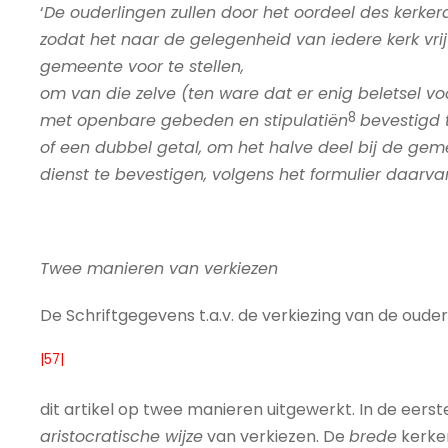
‘
De ouderlingen zullen door het oordeel des kerke
zodat het naar de gelegenheid van iedere kerk vrij z
gemeente voor te stellen,
om van die zelve (ten ware dat er enig beletsel 
8
met openbare gebeden en stipulatiën
bevestigd 
of een dubbel getal, om het halve deel bij de gem
dienst te bevestigen, volgens het formulier daarva
Twee manieren van verkiezen
De Schriftgegevens t.a.v. de verkiezing van de oude
|57|
dit artikel op twee manieren uitgewerkt. In de eerst
aristocratische wijze
van verkiezen. De
brede
kerker