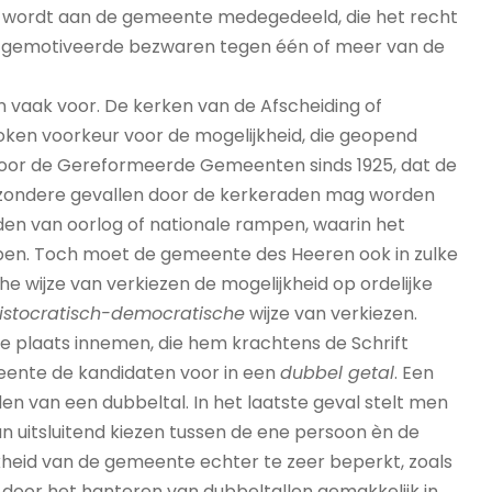
g wordt aan de gemeente medegedeeld, die het recht
 of gemotiveerde bezwaren tegen één of meer van de
n vaak voor. De kerken van de Afscheiding of
ken voorkeur voor de mogelijkheid, die geopend
voor de Gereformeerde Gemeenten sinds 1925, dat de
 bijzondere gevallen door de kerkeraden mag worden
den van oorlog of nationale rampen, waarin het
epen. Toch moet de gemeente des Heeren ook in zulke
he wijze van verkiezen de mogelijkheid op ordelijke
istocratisch-democratische
wijze van verkiezen.
nde plaats innemen, die hem krachtens de Schrift
ente de kandidaten voor in een
dubbel getal
. Een
n van een dubbeltal. In het laatste geval stelt men
 uitsluitend kiezen tussen de ene persoon èn de
eid van de gemeente echter te zeer beperkt, zoals
door het hanteren van dubbeltallen gemakkelijk in