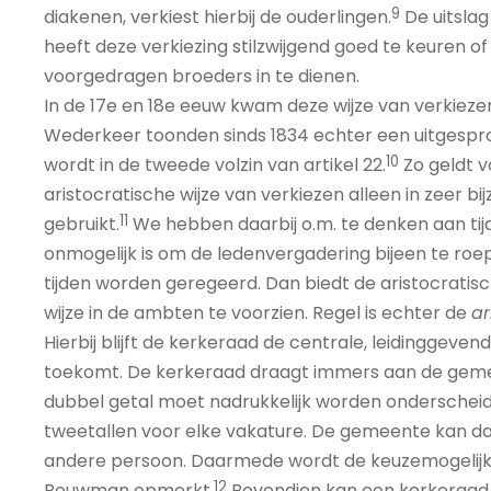
9
diakenen, verkiest hierbij de ouderlingen.
De uitsla
heeft deze verkiezing stilzwijgend goed te keuren
voorgedragen broeders in te dienen.
In de 17e en 18e eeuw kwam deze wijze van verkieze
Wederkeer toonden sinds 1834 echter een uitgespro
10
wordt in de tweede volzin van artikel 22.
Zo geldt 
aristocratische wijze van verkiezen alleen in zeer
11
gebruikt.
We hebben daarbij o.m. te denken aan tij
onmogelijk is om de ledenvergadering bijeen te ro
tijden worden geregeerd. Dan biedt de aristocratisc
wijze in de ambten te voorzien. Regel is echter de
ar
Hierbij blijft de kerkeraad de centrale, leidinggeve
toekomt. De kerkeraad draagt immers aan de geme
dubbel getal moet nadrukkelijk worden onderscheide
tweetallen voor elke vakature. De gemeente kan dan
andere persoon. Daarmede wordt de keuzemogelijkh
12
Bouwman opmerkt.
Bovendien kan een kerkeraad 