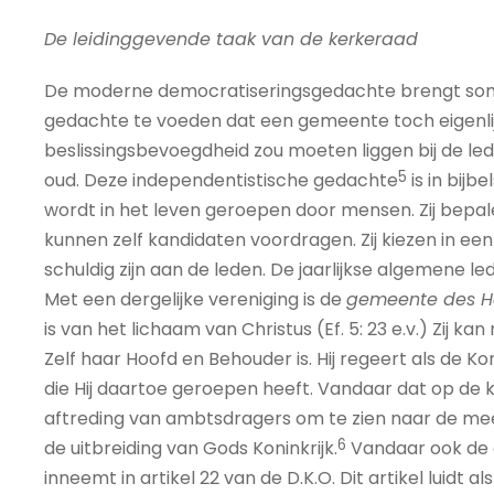
De leidinggevende taak van de kerkeraad
De moderne democratiseringsgedachte brengt som
gedachte te voeden dat een gemeente toch eigenli
beslissingsbevoegdheid zou moeten liggen bij de led
5
oud. Deze independentistische gedachte
is in bijb
wordt in het leven geroepen door mensen. Zij bepal
kunnen zelf kandidaten voordragen. Zij kiezen in ee
schuldig zijn aan de leden. De jaarlijkse algemene le
Met een dergelijke vereniging is de
gemeente des H
is van het lichaam van Christus (Ef. 5: 23 e.v.) Zij 
Zelf haar Hoofd en Behouder is. Hij regeert als de 
die Hij daartoe geroepen heeft. Vandaar dat op de k
aftreding van ambtsdragers om te zien naar de m
6
de uitbreiding van Gods Koninkrijk.
Vandaar ook de c
inneemt in artikel 22 van de D.K.O. Dit artikel luidt als