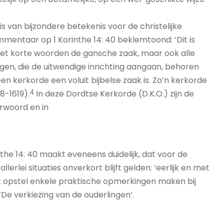
s van bijzondere betekenis voor de christelijke
ommentaar op 1 Korinthe 14: 40 beklemtoond: ‘Dit is
et korte woorden de gansche zaak, maar ook alle
ngen, die de uitwendige inrichting aangaan, behoren
 een kerkorde een voluit bijbelse zaak is. Zo’n kerkorde
4
8-1619).
In deze Dordtse Kerkorde (D.K.O.) zijn de
erwoord en in
nthe 14: 40 maakt eveneens duidelijk, dat voor de
erlei situaties onverkort blijft gelden: ‘eerlijk en met
 dit opstel enkele praktische opmerkingen maken bij
‘De verkiezing van de ouderlingen’.