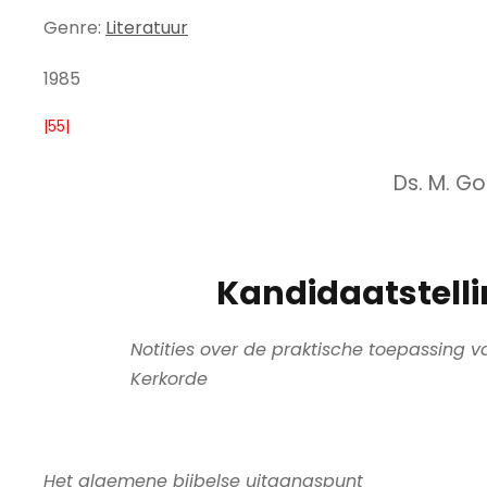
Genre:
Literatuur
1985
|55|
Ds. M. G
Kandidaatstelli
Notities over de praktische toepassing v
Kerkorde
Het algemene bijbelse uitgangspunt