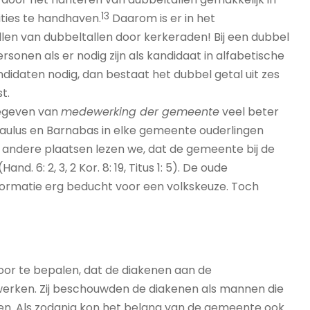
13
ties te handhaven.
Daarom is er in het
len van dubbeltallen door kerkeraden! Bij een dubbel
sonen als er nodig zijn als kandidaat in alfabetische
idaten nodig, dan bestaat het dubbel getal uit zes
t.
gegeven van
medewerking der gemeente
veel beter
t Paulus en Barnabas in elke gemeente ouderlingen
 andere plaatsen lezen we, dat de gemeente bij de
. 6: 2, 3, 2 Kor. 8: 19, Titus 1: 5). De oude
ormatie erg beducht voor een volkskeuze. Toch
oor te bepalen, dat de diakenen aan de
werken. Zij beschouwden de diakenen als mannen die
. Als zodanig kon het belang van de gemeente ook