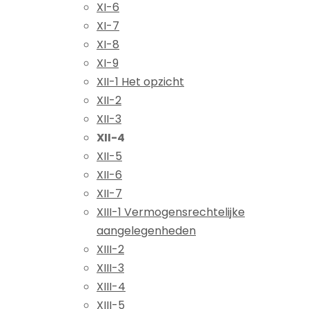
XI-6
XI-7
XI-8
XI-9
XII-1 Het opzicht
XII-2
XII-3
XII-4
XII-5
XII-6
XII-7
XIII-1 Vermogensrechtelijke
aangelegenheden
XIII-2
XIII-3
XIII-4
XIII-5