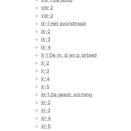
VIII-2
VIII-3
IX-1 Het avondmaal
IX-2
IX-3
IX-4
X-1 De m., d. en p. arbeid
X-2
X-3
X-4
X-5
XI-1 De geest. vorming
XI-2
XI-3
XI-4
XI-5