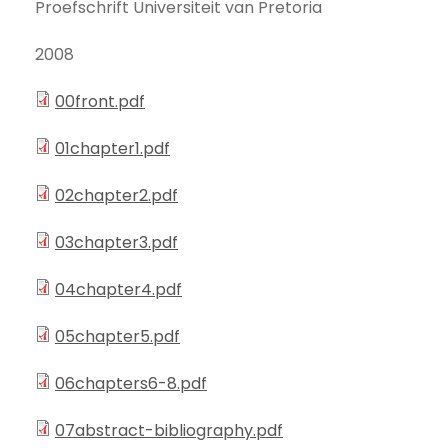
Proefschrift Universiteit van Pretoria
2008
00front.pdf
01chapter1.pdf
02chapter2.pdf
03chapter3.pdf
04chapter4.pdf
05chapter5.pdf
06chapters6-8.pdf
07abstract-bibliography.pdf