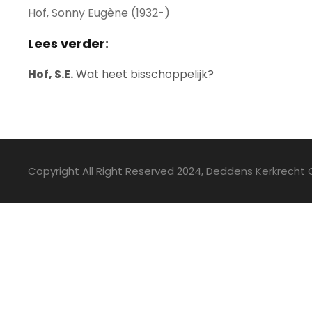
Hof, Sonny Eugène (1932-)
Lees verder:
Hof, S.E.
Wat heet bisschoppelijk?
Copyright All Right Reserved 2024, Deddens Kerkrecht