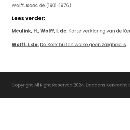
Wolff, Isaac de (1901-1976)
Lees verder:
Meulink, H.
,
Wolff, I. de.
Korte verklaring van de K
Wolff, I. de.
De Kerk buiten welke geen zaligheid is
Copyright All Right Reserved 2024, Deddens Kerkrecht