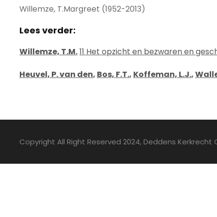
Willemze, T.Margreet (1952-2013)
Lees verder:
Willemze, T.M.
11 Het opzicht en bezwaren en gesch
Heuvel, P. van den
,
Bos, F.T.
,
Koffeman, L.J.
,
Walle
Copyright All Right Reserved 2024, Deddens Kerkrecht