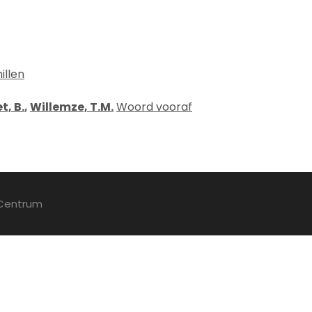
illen
t, B.
,
Willemze, T.M.
Woord vooraf
 Centrum