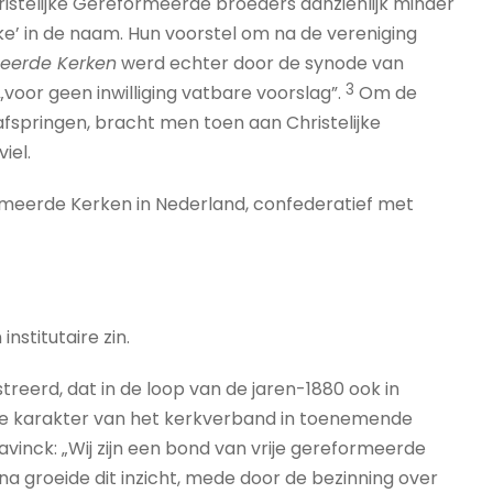
ristelijke Gereformeerde broeders aanzienlijk minder
ke’ in de naam. Hun voorstel om na de vereniging
meerde Kerken
werd echter door de synode van
3
oor geen inwilliging vatbare voorslag”.
Om de
 afspringen, bracht men toen aan Christelijke
iel.
rmeerde Kerken in Nederland, confederatief met
stitutaire zin.
reerd, dat in de loop van de jaren-1880 ook in
eve karakter van het kerkverband in toenemende
Bavinck: „Wij zijn een bond van vrije gereformeerde
na groeide dit inzicht, mede door de bezinning over