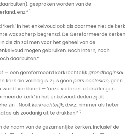
ch daarbuiten), gesproken worden van de
1
rland, enz.”
d ‘kerk’ in het enkelvoud ook als daarmee niet de kerk
uimte was scherp begrensd. De Gereformeerde Kerken
. In die zin zal men voor het geheel van de
 enkelvoud mogen gebruiken. Noch intern, noch
och daarbuiten.”
raf — een gereformeerd kerkrechtelijk
grondbeginsel
.
en kerk die volledig is. Zij is geen
pars ecclesiae
, geen
o wordt verklaard — ‘onze vaderen’ uitdrukkingen
ormeerde kerk’ in het enkelvoud, deden zij dit
he zin: „Nooit
kerkrechtelijk
, d.w.z. nimmer als heter
2
tae als zoodanig uit te drukken.”
n de naam van de gezamenlijke kerken, inclusief de