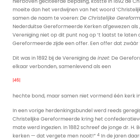
hierboven geciteerde bepaling, kostte in 1892 de Ch
moeite dan het verdwijnen van het woord ‘Christelij
samen de naam te voeren:
De Christelijke Gerefor
Nederduitse Gereformeerde Kerken afgewezen als „v
Vereniging niet op dit punt nog op ’t laatst te laten
Gereformeerde zijde een offer. Een offer dat zwáár v
Dit was in 1892 bij de Vereniging de
inzet
: De Gerefo
elkaar verbonden, samenlevend als een
|46|
hechte bond, maar samen niet vormend één kerk in in
In een vorige herdenkingsbundel werd reeds geregist
Christelijke Gereformeerde kring het confederati
mate werd ingezien. In 1882 schreef de jonge dr. H. 
4
kerken — dat vergete men nooit!”
In de jaren daar