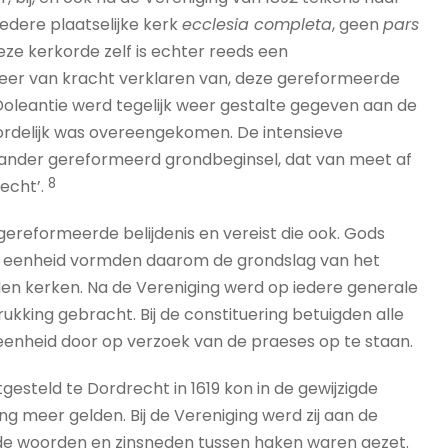
edere plaatselijke kerk
ecclesia completa
, geen
pars
ze kerkorde zelf is echter reeds een
 weer van kracht verklaren van, deze gereformeerde
Doleantie werd tegelijk weer gestalte gegeven aan de
ordelijk was overeengekomen. De intensieve
ander gereformeerd grondbeginsel, dat van meet af
8
echt’.
gereformeerde belijdenis en vereist die ook. Gods
n eenheid vormden daarom de grondslag van het
en kerken. Na de Vereniging werd op iedere generale
ukking gebracht. Bij de constituering betuigden alle
eenheid door op verzoek van de praeses op te staan.
gesteld te Dordrecht in 1619 kon in de gewijzigde
g meer gelden. Bij de Vereniging werd zij aan de
de woorden en zinsneden tussen haken waren gezet.