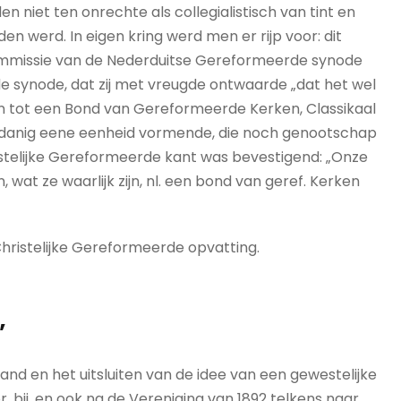
 niet ten onrechte als collegialistisch van tint en
 werd. In eigen kring werd men er rijp voor: dit
ommissie van de Nederduitse Gereformeerde synode
e synode, dat zij met vreugde ontwaarde „dat het wel
dan tot een Bond van Gereformeerde Kerken, Classikaal
oodanig eene eenheid vormende, die noch genootschap
telijke Gereformeerde kant was bevestigend: „Onze
wat ze waarlijk zijn, nl. een bond van geref. Kerken
hristelijke Gereformeerde opvatting.
’
nd en het uitsluiten van de idee van een gewestelijke
ór, bij, en ook na de Vereniging van 1892 telkens naar