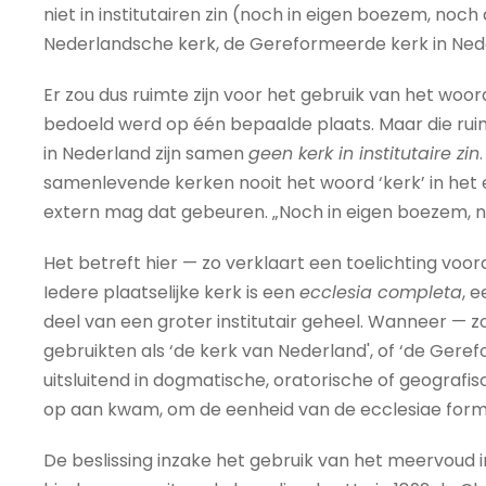
niet in institutairen zin (noch in eigen boezem, no
Nederlandsche kerk, de Gereformeerde kerk in Nede
Er zou dus ruimte zijn voor het gebruik van het woor
bedoeld werd op één bepaalde plaats. Maar die r
in Nederland zijn samen
geen kerk in institutaire zin
samenlevende kerken nooit het woord ‘kerk’ in het
extern mag dat gebeuren. „Noch in eigen boezem, n
Het betreft hier — zo verklaart een toelichting voo
Iedere plaatselijke kerk is een
ecclesia completa
, e
deel van een groter institutair geheel. Wanneer — z
gebruikten als ‘de kerk van Nederland', of ‘de Geref
uitsluitend in dogmatische, oratorische of geografisc
op aan kwam, om de eenheid van de ecclesiae forma
De beslissing inzake het gebruik van het meervoud i