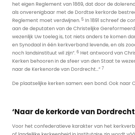
het eigen Reglement van 1869, dat door de dolerenden
als onverenigbaar met de Dordtse kerkorde bestreden
5
Reglement moet verdwijnen.
In 1891 schreef de c
aan de deputaten van de Christelijke Gereformeerd
wezenlijk Uw toeleg is, tot niets anders te komen 
en Synodaal in één kerkverband levende, en als z
6
noch landsinstituut wil zijn”.
Het antwoord van Chris
Kerken behooren in de sfeer van den Staat te wezen, 
7
naar de Kerkenorde van Dordrecht...”
De plaatselijke kerken samen: een bond. Ook naar C
‘Naar de kerkorde van Dordrecht
Voor het confederatieve karakter van het kerkverba
of landelijke kerkeenheid in institutaire zin wordt vó