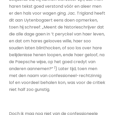
haren tekst goed verstond vóór en aleer men
er den hals voor wagen ging. Jac. Trigland heeft
dit aan Uytenbogaert eens doen opmerken,
toen hij schreef: „Meent de historieschrijver dat
die alle dage gaen in ’t peryckel van haer leven,
en dat om hares gelooves wille, haer soo
souden laten blinthocken, of soo los over hare
belijdenisse henen loopen, ende haer geloof, na
de Paepsche wijse, op het goed credyt van
1
anderen aannemen?”
) Later tijd, toen men
met den naam van confessioneel-rechtzinnig
lof en voordeel behalen kon, was voor de critiek
niet half zoo gunstig.
Doch ik mag nog niet van de confessioneele