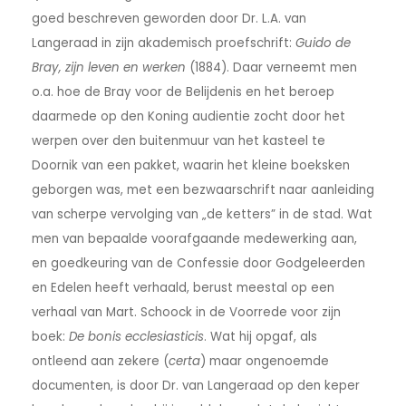
goed beschreven geworden door Dr. L.A. van
Langeraad in zijn akademisch proefschrift:
Guido de
Bray, zijn leven en werken
(1884). Daar verneemt men
o.a. hoe de Bray voor de Belijdenis en het beroep
daarmede op den Koning audientie zocht door het
werpen over den buitenmuur van het kasteel te
Doornik van een pakket, waarin het kleine boeksken
geborgen was, met een bezwaarschrift naar aanleiding
van scherpe vervolging van „de ketters” in de stad. Wat
men van bepaalde voorafgaande medewerking aan,
en goedkeuring van de Confessie door Godgeleerden
en Edelen heeft verhaald, berust meestal op een
verhaal van Mart. Schoock in de Voorrede voor zijn
boek:
De bonis ecclesiasticis
. Wat hij opgaf, als
ontleend aan zekere (
certa
) maar ongenoemde
documenten, is door Dr. van Langeraad op den keper