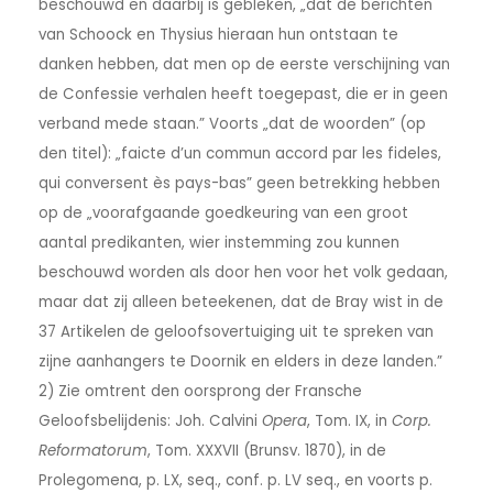
beschouwd en daarbij is gebleken, „dat de berichten
van Schoock en Thysius hieraan hun ontstaan te
danken hebben, dat men op de eerste verschijning van
de Confessie verhalen heeft toegepast, die er in geen
verband mede staan.” Voorts „dat de woorden” (op
den titel): „faicte d’un commun accord par les fideles,
qui conversent ès pays-bas” geen betrekking hebben
op de „voorafgaande goedkeuring van een groot
aantal predikanten, wier instemming zou kunnen
beschouwd worden als door hen voor het volk gedaan,
maar dat zij alleen beteekenen, dat de Bray wist in de
37 Artikelen de geloofsovertuiging uit te spreken van
zijne aanhangers te Doornik en elders in deze landen.”
2) Zie omtrent den oorsprong der Fransche
Geloofsbelijdenis: Joh. Calvini
Opera
, Tom. IX, in
Corp.
Reformatorum
, Tom. XXXVII (Brunsv. 1870), in de
Prolegomena, p. LX, seq., conf. p. LV seq., en voorts p.