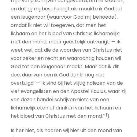
mijn vorig schrijven aangevoerd, om te stooten,
en dat gij mij beschuldigt als maakte ik God tot
een leugenaar (waarvoor God mij behoede),
omdat ik niet wil toegeven, dat men het
lichaam en het bloed van Christus lichamelijk
met den mond, maar geestelijk ontvangt: — ik
weet wel, dat die de woorden van Christus niet
voor zeker en recht en
waarachtig houden wil
God tot een leugenaar maakt. Maar dat ik dit
doe, daarvan ben ik God dank! nog niet
overtuigd. — Ik vind bij het vlijtig nalezen van de
vier evangelisten en den Apostel Paulus, waar zij
van dezen handel schrijven niets van een
lichamelijk eten of drinken van het lichaam en
1
het bloed van Christus met den mond.
”
)
.
Is het niet, als hooren wij hier uit den mond van