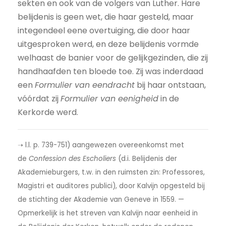
sekten en ook van de volgers van Luther. Hare
belijdenis is geen wet, die haar gesteld, maar
integendeel eene overtuiging, die door haar
uitgesproken werd, en deze belijdenis vormde
welhaast de banier voor de gelijkgezinden, die zij
handhaafden ten bloede toe. Zij was inderdaad
een
Formulier van eendracht
bij haar ontstaan,
vóórdat zij
Formulier van eenigheid
in de
Kerkorde werd.
➝ l.l. p. 739-751) aangewezen overeenkomst met
de
Confession des Escholiers
(d.i. Belijdenis der
Akademieburgers, t.w. in den ruimsten zin: Professores,
Magistri et auditores publici), door Kalvijn opgesteld bij
de stichting der Akademie van Geneve in 1559. —
Opmerkelijk is het streven van Kalvijn naar eenheid in