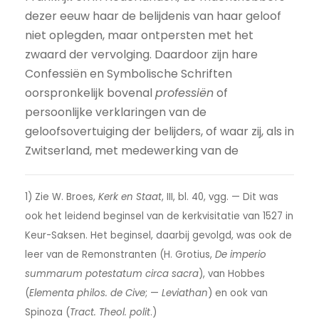
dezer eeuw haar de belijdenis van haar geloof
niet oplegden, maar ontpersten met het
zwaard der vervolging. Daardoor zijn hare
Confessiën en Symbolische Schriften
oorspronkelijk bovenal
professiën
of
persoonlijke verklaringen van de
geloofsovertuiging der belijders, of waar zij, als in
Zwitserland, met medewerking van de
1) Zie W. Broes,
Kerk en Staat
, III, bl. 40, vgg. — Dit was
ook het leidend beginsel van de kerkvisitatie van 1527 in
Keur-Saksen. Het beginsel, daarbij gevolgd, was ook de
leer van de Remonstranten (H. Grotius,
De imperio
summarum potestatum circa sacra
), van Hobbes
(
Elementa philos. de Cive
; —
Leviathan
) en ook van
Spinoza (
Tract. Theol. polit
.)