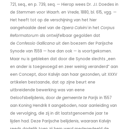
721, seq., en p. 739, seq. — Hierop wees Dr. J.I. Doedes in
de
Stemmen voor Waarh. en Vrede
, 1880, bl. 615, vgg. —
Het heeft tot op de verschijning van het hier
aangehaalde deel van de
Opera Calvini
in het
Corpus
Reformatorum
als ontwijfelbaar gegolden dat
de
Confessio Gallicana
uit den boezem der Parijsche
Synode van 1559 — hoe dan ook — is voortgekomen.
Maar nu is gebleken dat door die Synode slechts „een
en ander is toegevoegd en zeer weinig veranderd” aan
een Concept, door Kalvijn aan haar gezonden, uit XXXV
artikelen bestaande, dat op zijne beurt ene
uitbreidende bewerking was van eene
Geloofsbelijdenis, door
de gemeente te Parijs
in 1557
aan Koning Hendrik II aangeboden, naar aanleiding van
de vervolging, die zij in dit laatstgenoemde jaar te
lijden had. Deze Parijsche belijdenis, waaraan Kalvijn
reeds dadelijk toen zij hem werd medegedeeld de