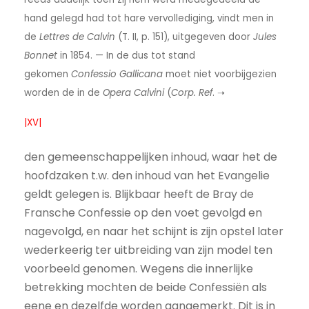
hand gelegd had tot hare vervollediging, vindt men in
de
Lettres de Calvin
(T. II, p. 151), uitgegeven door
Jules
Bonnet
in 1854. — In de dus tot stand
gekomen
Confessio Gallicana
moet niet voorbijgezien
worden de in de
Opera Calvini
(
Corp. Ref
. ➝
|XV|
den gemeenschappelijken inhoud, waar het de
hoofdzaken t.w. den inhoud van het Evangelie
geldt gelegen is. Blijkbaar heeft de Bray de
Fransche Confessie op den voet gevolgd en
nagevolgd, en naar het schijnt is zijn opstel later
wederkeerig ter uitbreiding van zijn model ten
voorbeeld genomen. Wegens die innerlijke
betrekking mochten de beide Confessiën als
eene en dezelfde worden aangemerkt. Dit is in