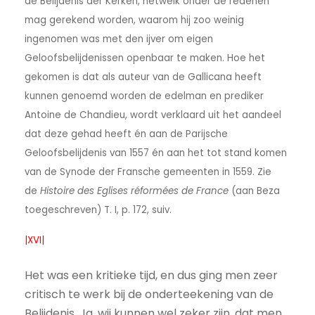
de Belijdenis der Kerken, hetwelk onder de redenen
mag gerekend worden, waarom hij zoo weinig
ingenomen was met den ijver om eigen
Geloofsbelijdenissen openbaar te maken. Hoe het
gekomen is dat als auteur van de Gallicana heeft
kunnen genoemd worden de edelman en prediker
Antoine de Chandieu, wordt verklaard uit het aandeel
dat deze gehad heeft én aan de Parijsche
Geloofsbelijdenis van 1557 én aan het tot stand komen
van de Synode der Fransche gemeenten in 1559. Zie
de
Histoire des Eglises réformées de France
(aan Beza
toegeschreven) T. I, p. 172, suiv.
|XVI|
Het was een kritieke tijd, en dus ging men zeer
critisch te werk bij de onderteekening van de
Belijdenis. Ja, wij kunnen wel zeker zijn, dat men