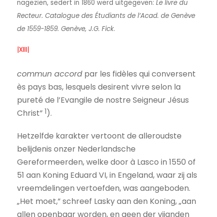
nagezien, sedert in 1860 werd uitgegeven:
Le livre du
Recteur. Catalogue des Étudiants de l’Acad. de Genève
de 1559-1859. Genève, J.G. Fick
.
|XIII|
commun accord
par les fidèles qui conversent
ès pays bas, lesquels desirent vivre selon la
pureté de l’Evangile de nostre Seigneur Jésus
1
Christ”
).
Hetzelfde karakter vertoont de alleroudste
belijdenis onzer Nederlandsche
Gereformeerden, welke door à Lasco in 1550 of
51 aan Koning Eduard VI, in Engeland, waar zij als
vreemdelingen vertoefden, was aangeboden.
„Het moet,” schreef Lasky aan den Koning, „aan
allen openbaar worden, en geen der vijanden