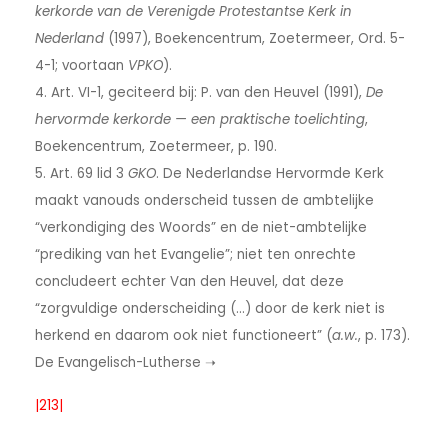
kerkorde van de Verenigde Protestantse Kerk in
Nederland
(1997), Boekencentrum, Zoetermeer, Ord. 5-
4-1; voortaan
VPKO
).
4. Art. VI-1, geciteerd bij: P. van den Heuvel (1991),
De
hervormde kerkorde — een praktische toelichting
,
Boekencentrum, Zoetermeer, p. 190.
5. Art. 69 lid 3
GKO
. De Nederlandse Hervormde Kerk
maakt vanouds onderscheid tussen de ambtelijke
“verkondiging des Woords” en de niet-ambtelijke
“prediking van het Evangelie”; niet ten onrechte
concludeert echter Van den Heuvel, dat deze
“zorgvuldige onderscheiding (...) door de kerk niet is
herkend en daarom ook niet functioneert” (
a.w.
, p. 173).
De Evangelisch-Lutherse ➝
|213|