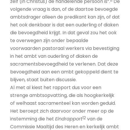
11
zelf (in Christus) de handelende persoon is”.
De
volgende vraag is dan, of de daartoe bevoegde
ambtsdrager alleen de predikant kan zijn, of dat
het ook denkbaar is dat een ouderling of diaken
die bevoegdheid krijgt. In dat geval zou het ook
te overwegen zijn onder bepaalde
voorwaarden pastoraal werkers via bevestiging
in het ambt van ouderling of diaken de
sacramentsbevoegdheid te verlenen. Dat deze
bevoegdheid aan een ambt gekoppeld dient te
blijven, staat buiten discussie.
Al met al kiest het rapport dus voor een
strenge ambtsopvatting, die als hoogkerkelijk
of welhaast sacramenteel kan worden geduid.
Het beroept zich daarvoor onder meer op de
12
instemming die het
Eindrapport
van de
Commissie Maaltijd des Heren en kerkelijk ambt