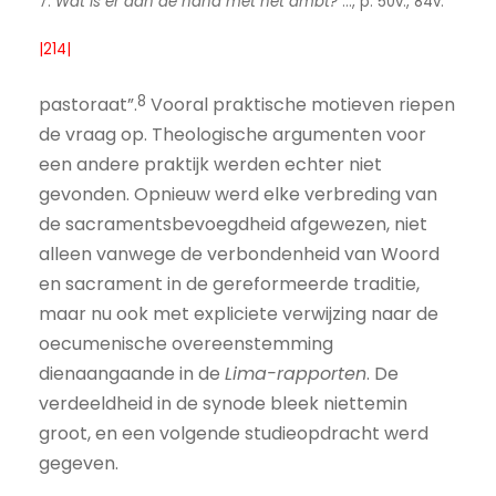
7.
Wat is er aan de hand met het ambt?
..., p. 50v., 84v.
|214|
8
pastoraat”.
Vooral praktische motieven riepen
de vraag op. Theologische argumenten voor
een andere praktijk werden echter niet
gevonden. Opnieuw werd elke verbreding van
de sacraments­bevoegdheid afgewezen, niet
alleen vanwege de verbondenheid van Woord
en sacrament in de gereformeerde traditie,
maar nu ook met expliciete verwijzing naar de
oecumenische overeenstemming
dienaangaande in de
Lima-rapporten
. De
verdeeldheid in de synode bleek niettemin
groot, en een volgende studieopdracht werd
gegeven.