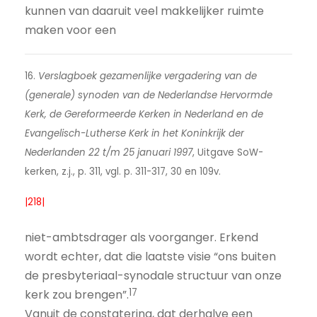
kunnen van daaruit veel makkelijker ruimte
maken voor een
16.
Verslagboek gezamenlijke vergadering van de
(generale) synoden van de Nederlandse Hervormde
Kerk, de Gereformeerde Kerken in Nederland en de
Evangelisch-Lutherse Kerk in het Koninkrijk der
Nederlanden 22 t/m 25 januari 1997
, Uitgave SoW-
kerken, z.j., p. 311, vgl. p. 311-317, 30 en 109v.
|218|
niet-ambtsdrager als voorganger. Erkend
wordt echter, dat die laatste visie “ons buiten
de presbyteriaal-synodale structuur van onze
17
kerk zou brengen”.
Vanuit de constatering, dat derhalve een