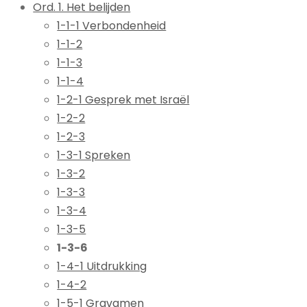
Ord. 1. Het belijden
1-1-1 Verbondenheid
1-1-2
1-1-3
1-1-4
1-2-1 Gesprek met Israël
1-2-2
1-2-3
1-3-1 Spreken
1-3-2
1-3-3
1-3-4
1-3-5
1-3-6
1-4-1 Uitdrukking
1-4-2
1-5-1 Gravamen