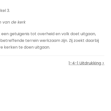
kel 3.
n van de kerk
j een getuigenis tot overheid en volk doet uitgaan,
etreffende terrein werkzaam zijn. Zij zoekt daarbij
e kerken te doen uitgaan.
1-4-1 Uitdrukking >