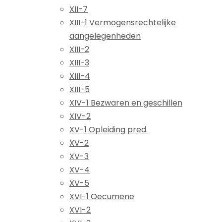
XII-7
XIII-1 Vermogensrechtelijke
aangelegenheden
XIII-2
XIII-3
XIII-4
XIII-5
XIV-1 Bezwaren en geschillen
XIV-2
XV-1 Opleiding pred.
XV-2
XV-3
XV-4
XV-5
XVI-1 Oecumene
XVI-2