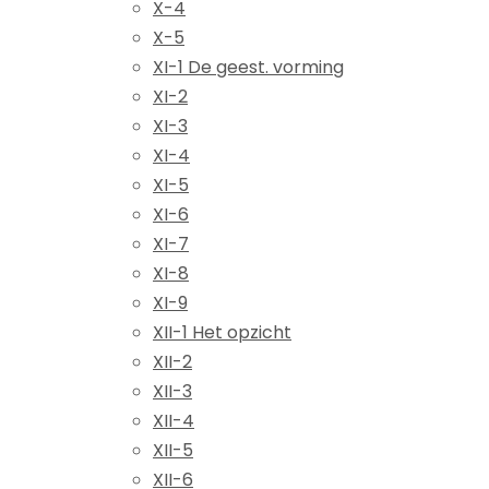
X-4
X-5
XI-1 De geest. vorming
XI-2
XI-3
XI-4
XI-5
XI-6
XI-7
XI-8
XI-9
XII-1 Het opzicht
XII-2
XII-3
XII-4
XII-5
XII-6