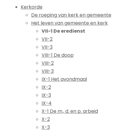
Kerkorde
De roeping van kerk en gemeente
Het leven van gemeente en kerk
VII-1 De eredienst
VII-2
VII-3
VIII-1 De doop
VIII-2
VIII-3
IX-1 Het avondmaal
IX-2
IX-3
IX-4
X-1 De m., d. en p. arbeid
X-2
X-3