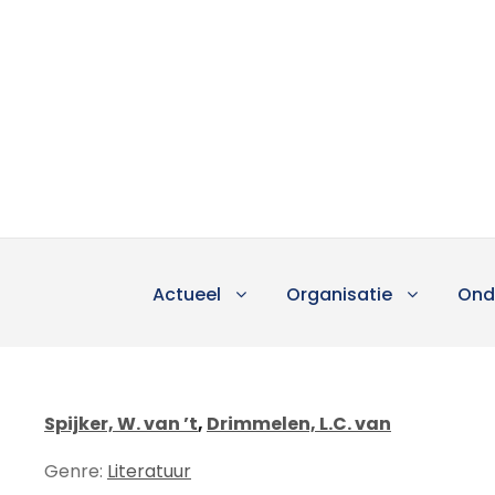
Actueel
Organisatie
Ond
Spijker, W. van ’t
,
Drimmelen, L.C. van
Genre:
Literatuur