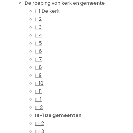
De roeping van kerk en gemeente
I-1 De kerk
I-2
I-3
I-4
I-5
I-6
I-7
I-8
I-9
I-10
I-11
II-1
II-2
III-1 De gemeenten
III-2
III-3