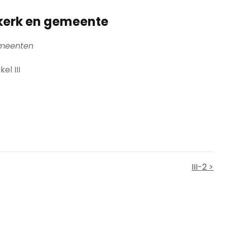
kerk en gemeente
meenten
kel III
III-2 >