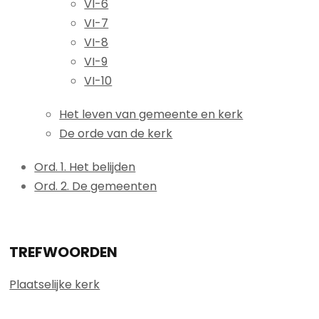
VI-6
VI-7
VI-8
VI-9
VI-10
Het leven van gemeente en kerk
De orde van de kerk
Ord. 1. Het belijden
Ord. 2. De gemeenten
TREFWOORDEN
Plaatselijke kerk