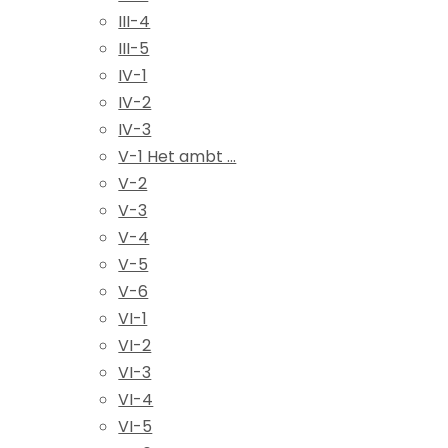
III-4
III-5
IV-1
IV-2
IV-3
V-1 Het ambt ...
V-2
V-3
V-4
V-5
V-6
VI-1
VI-2
VI-3
VI-4
VI-5