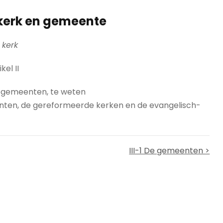
kerk en gemeente
 kerk
ikel II
de gemeenten, te weten
ten, de gereformeerde kerken en de evangelisch-
III-1 De gemeenten >