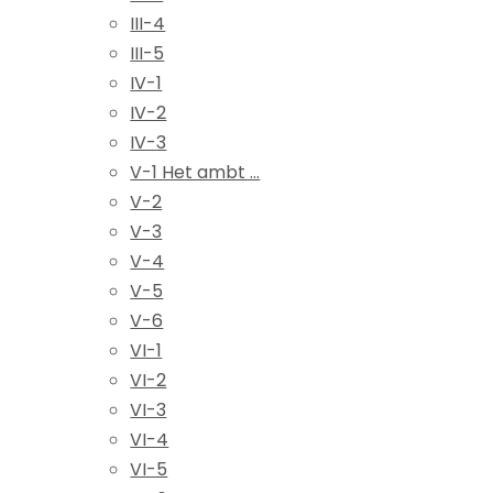
III-4
III-5
IV-1
IV-2
IV-3
V-1 Het ambt ...
V-2
V-3
V-4
V-5
V-6
VI-1
VI-2
VI-3
VI-4
VI-5