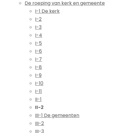
De roeping van kerk en gemeente
I-1 De kerk
I-2
I-3
I-4
I-5
I-6
I-7
I-8
I-9
I-10
I-11
II-1
II-2
III-1 De gemeenten
III-2
III-3