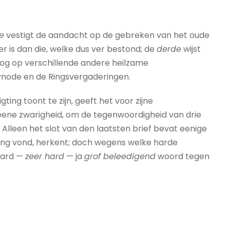
e
vestigt de aandacht op de gebreken van het oude
r is dan die, welke dus ver bestond; de
derde
wijst
oog op verschillende andere heilzame
ynode en de Ringsvergaderingen.
ing toont te zijn, geeft het voor zijne
eene zwarigheid, om de tegenwoordigheid van drie
Alleen het slot van den laatsten brief bevat eenige
ing vond, herkent; doch wegens welke harde
 hard —
zeer hard
— ja
grof beleedigend
woord tegen