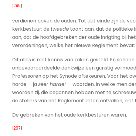
|296|
verdienen boven de ouden. Tot dat einde zijn de vo
kerkbestuur; de
tweede
toont aan, dat de politieke 
aan, dat de hoofdgebreken der oude inrigting bij he
verordeningen, welke het nieuwe Reglement bevat; 
Dit alles is met kennis van zaken gesteld. En schoon 
onbevooroordeelde denkwijze een gunstig vermoeden
Professoren op het Synode aftekeuren. Voor het ove
harde — ja
zeer harde!
— woorden, in welke men den
woorden zij, die begonnen hebben met te schreeuwen
de stellers van het Reglement lieten ontvallen, nie
De gebreken van het oude kerkbesturen waren,
|297|