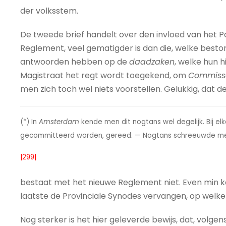
der volksstem.
De tweede brief handelt over den invloed van het Poli
Reglement, veel gematigder is dan die, welke besto
antwoorden hebben op de
daadzaken
, welke hun h
Magistraat het regt wordt toegekend, om
Commissa
men zich toch wel niets voorstellen. Gelukkig, dat de
(*) In
Amsterdam
kende men dit nogtans wel degelijk. Bij 
gecommitteerd worden, gereed. — Nogtans schreeuwde m
|299|
bestaat met het nieuwe Reglement niet. Even min ke
laatste de Provinciale Synodes vervangen, op welk
Nog sterker is het hier geleverde bewijs, dat, volge