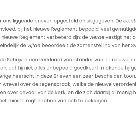
or ons liggende brieven opgesteld en uitgegeven. De
eerst
invloed, bij het nieuwe Reglement bepaald, veel gematigde
t nieuwe Reglement verbeterd zijn; de
vierde
vestigt het 
eindelijk de
vijfde
beoordeelt de zamenstelling van het S
de Schrijver een verklaard voorstander van de nieuwe inrigt
, dat hij niet alles onbepaald goedkeurt; makende hij g
rige heerscht in deze Brieven een zeer bescheiden toon. 
 wrevel over de tegenspraak, welke de nieuwe verorden
 over gevaar van de kerk, en die zich daarbij al menig
t het minste regt hebben van zich te beklagen.