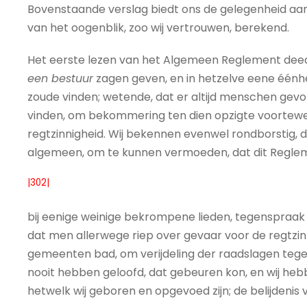
Bovenstaande verslag biedt ons de gelegenheid aan
van het oogenblik, zoo wij vertrouwen, berekend.
Het eerste lezen van het Algemeen Reglement deed 
een bestuur
zagen geven, en in hetzelve eene éénhe
zoude vinden; wetende, dat er altijd menschen gev
vinden, om bekommering ten dien opzigte voortewend
regtzinnigheid. Wij bekennen evenwel rondborstig, 
algemeen, om te kunnen vermoeden, dat dit Regle
|302|
bij eenige weinige bekrompene lieden, tegenspraak 
dat men allerwege riep over gevaar voor de regtzinn
gemeenten bad, om verijdeling der raadslagen tegen 
nooit hebben geloofd, dat gebeuren kon, en wij he
hetwelk wij geboren en opgevoed zijn; de belijdenis v