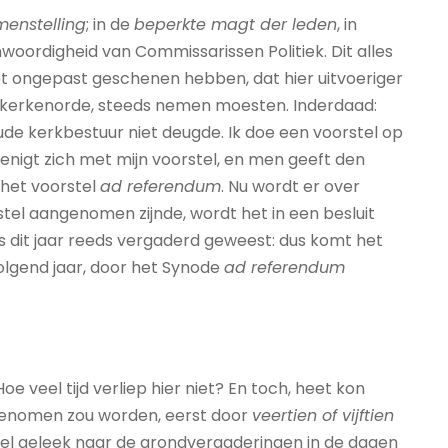
menstelling
; in de
beperkte magt der leden
, in
nwoordigheid van Commissarissen Politiek. Dit alles
et ongepast geschenen hebben, dat hier uitvoeriger
r kerkenorde, steeds nemen moesten. Inderdaad:
de kerkbestuur niet deugde. Ik doe een voorstel op
eenigt zich met mijn voorstel, en men geeft den
 het voorstel
ad referendum
. Nu wordt er over
tel aangenomen zijnde, wordt het in een besluit
dit jaar reeds vergaderd geweest: dus komt het
volgend jaar, door het Synode
ad referendum
e veel tijd verliep hier niet? En toch, heet kon
ngenomen zou worden, eerst door
veertien of vijftien
eel geleek naar de grondvergaderingen in de dagen