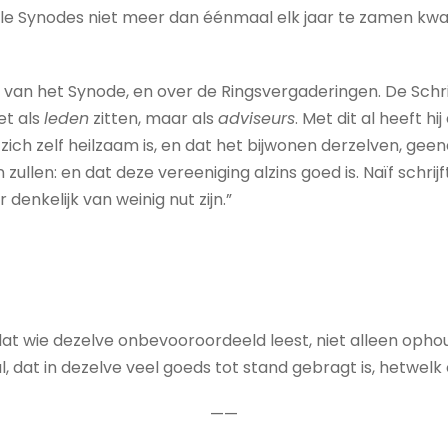
iale Synodes niet meer dan éénmaal elk jaar te zamen kwa
ing van het Synode, en over de Ringsvergaderingen. De Schr
et als
leden
zitten, maar als
adviseurs
. Met dit al heeft h
 zich zelf heilzaam is, en dat het bijwonen derzelven, gee
zullen: en dat deze vereeniging alzins goed is. Naïf schrij
r denkelijk van weinig nut zijn.”
dat wie dezelve onbevooroordeeld leest, niet alleen ophou
al, dat in dezelve veel goeds tot stand gebragt is, hetwe
——