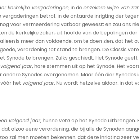
 der kerkelijke vergaderingen
; in de
onzekere wijze van za
e vergaderingen betrof, in de ontaarde inrigting der tege
er nog voor vermeerdering vatbaar geweest: en zou ons ni
en de kerkelijke zaken, uit hoofde van de bepalingen de
leen is meer dan voldoende, om te doen zien, dat het ou
 goede, verordening tot stand te brengen. De Classis ver
het Synode te brengen. Zulks geschiedt. Het Synode geeft
 volgend jaar
, hare stemmen uit op het Synode. Het voors
 andere Synodes overgenomen. Maar één dier Synodes is 
t vóór het
volgend jaar
. Nu wordt hetzelve aldaar, in dat 
een volgend jaar
, hunne
vota
op het Synode uitbrengen. Ho
 dat alzoo eene verordening, die bij alle de Synoden aa
zoo zal men moeten bekennen, dat deze inrigting zeer v