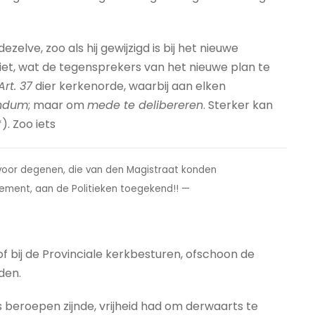
elve, zoo als hij gewijzigd is bij het nieuwe
iet, wat de tegensprekers van het nieuwe plan te
Art. 37
dier kerkenorde, waarbij aan elken
ndum
; maar om
mede te delibereren
. Sterker kan
). Zoo iets
 voor degenen, die van den Magistraat konden
lement, aan de Politieken toegekend!! —
f bij de Provinciale kerkbesturen, ofschoon de
den.
rs beroepen zijnde, vrijheid had om derwaarts te