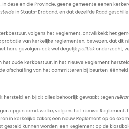
t, in deze en die Provincie, geene gemeente eenen kerk
stelde
in Staats-Braband, en dat dezelfde Raad geschille
 kerkbestuur, volgens het Reglement, ontwikkeld; het ge
probatie van kerkelijke reglementen, bewezen, dat dit n
met hare gevolgen, ook wel degelijk
politiek
onderzocht, ve
het oude kerkbestuur, in het nieuwe Reglement hersteld zi
 de afschaffing van het committeren bij beurten; éénheid
 hersteld; en bij dit alles behoorlijk gewaakt tegen
hiëra
ningen opgenoemd, welke, volgens het nieuwe Reglement,
n in kerkelijke zaken; een nieuw Reglement op de examin
st gesteld kunnen worden; een Reglement op de klassikal