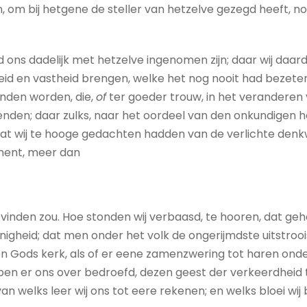
, om bij hetgene de steller van hetzelve gezegd heeft, 
ons dadelijk met hetzelve ingenomen zijn; daar wij daa
id en vastheid brengen, welke het nog nooit had bezeten
onden worden, die,
of
ter goeder trouw, in het veranderen 
en; daar zulks, naar het oordeel van den onkundigen hoop
dat wij te hooge gedachten hadden van de verlichte denk
ment, meer dan
vinden zou. Hoe stonden wij verbaasd, te hooren, dat ge
igheid; dat men onder het volk de ongerijmdste uitstrooi
Gods kerk, als of er eene zamenzwering tot haren onderga
bben er ons over bedroefd, dezen geest der verkeerdheid
an welks leer wij ons tot eere rekenen; en welks bloei wij