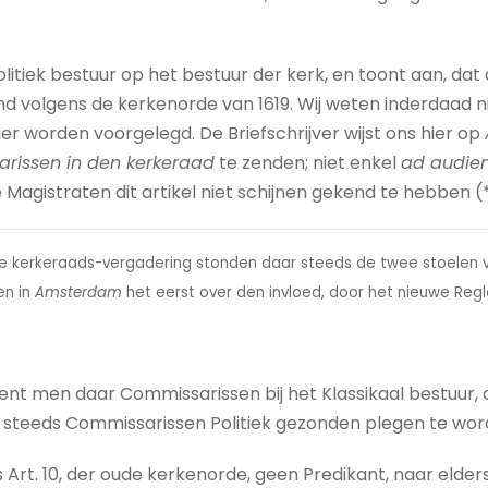
tiek bestuur op het bestuur der kerk, en toont aan, dat dez
nd volgens de kerkenorde van 1619. Wij weten inderdaad n
ier worden voorgelegd. De Briefschrijver wijst ons hier op
rissen in den kerkeraad
te zenden; niet enkel
ad audie
 Magistraten dit artikel niet schijnen gekend te hebben (*
elke kerkeraads-vergadering stonden daar steeds de twee stoelen
en in
Amsterdam
het eerst over den invloed, door het nieuwe Reg
nt men daar Commissarissen bij het Klassikaal bestuur, o
e steeds Commissarissen Politiek gezonden plegen te wor
ns Art. 10, der oude kerkenorde, geen Predikant, naar elde