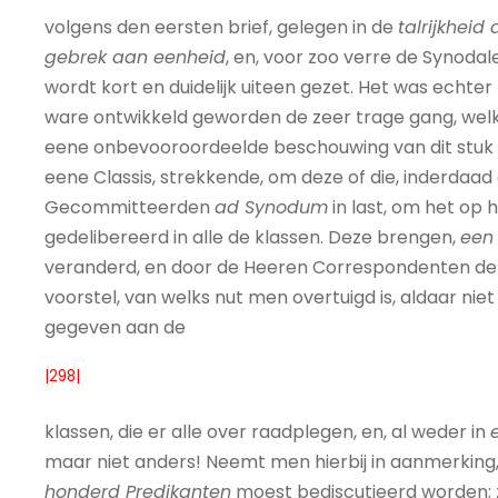
volgens den eersten brief, gelegen in de
talrijkheid
gebrek aan eenheid
, en, voor zoo verre de Synodal
wordt kort en duidelijk uiteen gezet. Het was echt
ware ontwikkeld geworden de zeer trage gang, welk
eene onbevooroordeelde beschouwing van dit stuk al
eene Classis, strekkende, om deze of die, inderdaad
Gecommitteerden
ad Synodum
in last, om het op 
gedelibereerd in alle de klassen. Deze brengen,
een
veranderd, en door de Heeren Correspondenten der
voorstel, van welks nut men overtuigd is, aldaar nie
gegeven aan de
|298|
klassen, die er alle over raadplegen, en, al weder in
maar niet anders! Neemt men hierbij in aanmerking,
honderd Predikanten
moest bediscutieerd worden; 