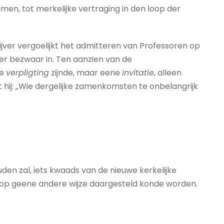
men, tot merkelijke vertraging in den loop der
ijver vergoelijkt het admitteren van Professoren op
ij er bezwaar in. Ten aanzien van de
ne
verpligting
zijnde, maar eene
invitatie
, alleen
ft hij: „Wie dergelijke zamenkomsten te onbelangrijk
den zal, iets kwaads van de nieuwe kerkelijke
lk op geene andere wijze daargesteld konde worden.