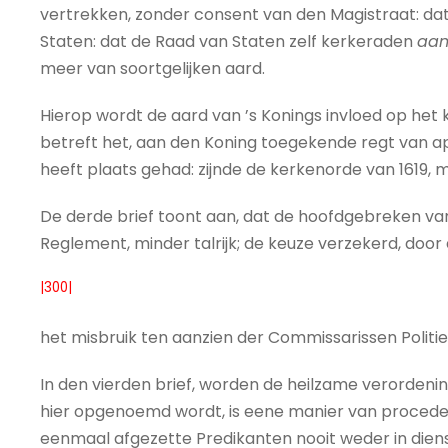
vertrekken, zonder consent van den Magistraat: da
Staten: dat de Raad van Staten zelf kerkeraden
aan
meer van soortgelijken aard.
Hierop wordt de aard van ’s Konings invloed op het
betreft het, aan den Koning toegekende regt van ap
heeft plaats gehad: zijnde de kerkenorde van 1619, 
De derde brief toont aan, dat de hoofdgebreken van 
Reglement, minder talrijk; de keuze verzekerd, door
|300|
het misbruik ten aanzien der Commissarissen Politiek
In den vierden brief, worden de heilzame verorde
hier opgenoemd wordt, is eene manier van procedere
eenmaal afgezette Predikanten nooit weder in dien