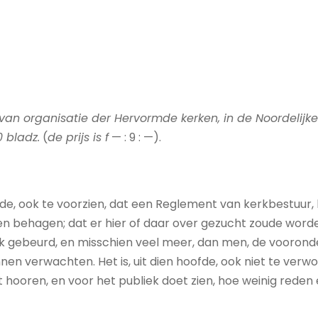
n van organisatie der Hervormde kerken, in de Noordelijk
0 bladz.
(
de prijs is f
— : 9 : —).
dde, ook te voorzien, dat een Reglement van kerkbestuur, 
nen behagen; dat er hier of daar over gezucht zoude word
ook gebeurd, en misschien veel meer, dan men, de vooron
n verwachten. Het is, uit dien hoofde, ook niet te verwo
 hooren, en voor het publiek doet zien, hoe weinig reden 