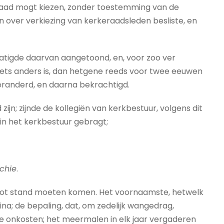
eraad mogt kiezen, zonder toestemming van de
n over verkiezing van kerkeraadsleden besliste, en
matigde daarvan aangetoond, en, voor zoo ver
iets anders is, dan hetgene reeds voor twee eeuwen
randerd, en daarna bekrachtigd.
jn; zijnde de kollegiën van kerkbestuur, volgens dit
 in het kerkbestuur gebragt;
rchie
.
 tot stand moeten komen. Het voornaamste, hetwelk
a; de bepaling, dat, om zedelijk wangedrag,
e onkosten; het meermalen in elk jaar vergaderen