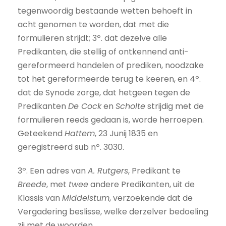
tegenwoordig bestaande wetten behoeft in
acht genomen te worden, dat met die
formulieren strijdt; 3º. dat dezelve alle
Predikanten, die stellig of ontkennend anti-
gereformeerd handelen of prediken, noodzake
tot het gereformeerde terug te keeren, en 4º.
dat de Synode zorge, dat hetgeen tegen de
Predikanten
De Cock
en
Scholte
strijdig met de
formulieren reeds gedaan is, worde herroepen.
Geteekend
Hattem
, 23 Junij 1835 en
geregistreerd sub nº. 3030.
3º. Een adres van
A. Rutgers
, Predikant te
Breede
, met
twee
andere Predikanten, uit de
Klassis van
Middelstum
, verzoekende dat de
Vergadering beslisse, welke derzelver bedoeling
zij met de woorden