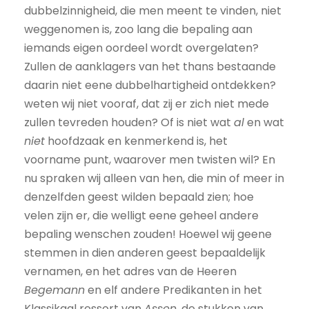
dubbelzinnigheid, die men meent te vinden, niet
weggenomen is, zoo lang die bepaling aan
iemands eigen oordeel wordt overgelaten?
Zullen de aanklagers van het thans bestaande
daarin niet eene dubbelhartigheid ontdekken?
weten wij niet vooraf, dat zij er zich niet mede
zullen tevreden houden? Of is niet wat
al
en wat
niet
hoofdzaak en kenmerkend is, het
voorname punt, waarover men twisten wil? En
nu spraken wij alleen van hen, die min of meer in
denzelfden geest wilden bepaald zien; hoe
velen zijn er, die welligt eene geheel andere
bepaling wenschen zouden! Hoewel wij geene
stemmen in dien anderen geest bepaaldelijk
vernamen, en het adres van de Heeren
Begemann
en elf andere Predikanten in het
Klassikaal ressort van
Assen
, de stukken van