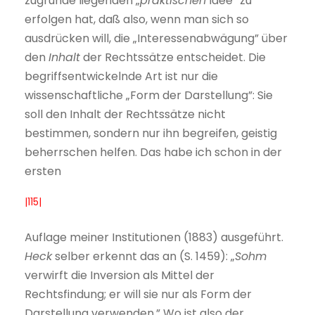
zugrunde liegenden „
praktischen
Idee” zu
erfolgen hat, daß also, wenn man sich so
ausdrücken will, die „Interessenabwägung” über
den
Inhalt
der Rechtssätze entscheidet. Die
begriffsentwickelnde Art ist nur die
wissenschaftliche „Form der Darstellung”: Sie
soll den Inhalt der Rechtssätze nicht
bestimmen, sondern nur ihn begreifen, geistig
beherrschen helfen. Das habe ich schon in der
ersten
|115|
Auflage meiner Institutionen (1883) ausgeführt.
Heck
selber erkennt das an (S. 1459): „
Sohm
verwirft die Inversion als Mittel der
Rechtsfindung; er will sie nur als Form der
Darstellung verwenden.” Wo ist also der