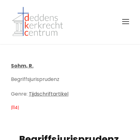
Sohm, R.
Begriffsjurisprudenz
Genre:
Tijdschriftartikel
|114|
Begriffsjurisprudenz.