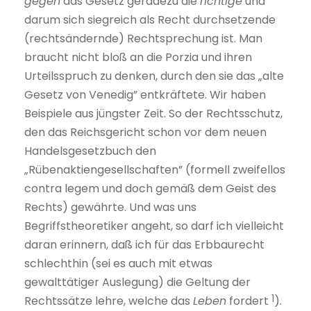
gegen
das Gesetz geradezu die
richtige
und
darum sich siegreich als Recht durchsetzende
(rechtsändernde) Rechtsprechung ist. Man
braucht nicht bloß an die Porzia und ihren
Urteilsspruch zu denken, durch den sie das „alte
Gesetz von Venedig” entkräftete. Wir haben
Beispiele aus jüngster Zeit. So der Rechtsschutz,
den das Reichsgericht schon vor dem neuen
Handelsgesetzbuch den
„Rübenaktiengesellschaften” (formell zweifellos
contra legem und doch gemäß dem Geist des
Rechts) gewährte. Und was uns
Begriffstheoretiker angeht, so darf ich vielleicht
daran erinnern, daß ich für das Erbbaurecht
schlechthin (sei es auch mit etwas
gewalttätiger Auslegung) die Geltung der
1
Rechtssätze lehre, welche das
Leben
fordert
).