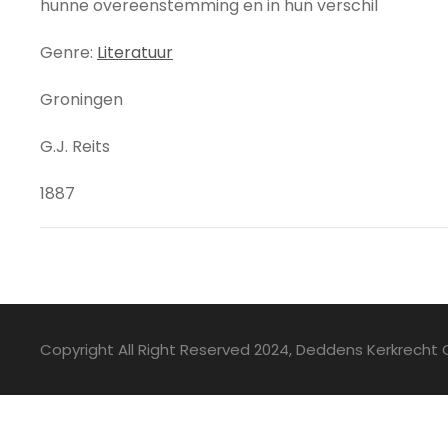
hunne overeenstemming en in hun verschil
Genre:
Literatuur
Groningen
G.J. Reits
1887
Copyright All Right Reserved 2024, Deddens Kerkrecht