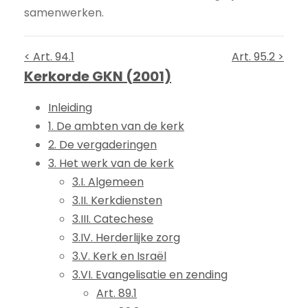
samenwerken.
< Art. 94.1
Art. 95.2 >
Kerkorde GKN (2001)
Inleiding
1. De ambten van de kerk
2. De vergaderingen
3. Het werk van de kerk
3.I. Algemeen
3.II. Kerkdiensten
3.III. Catechese
3.IV. Herderlijke zorg
3.V. Kerk en Israël
3.VI. Evangelisatie en zending
Art. 89.1