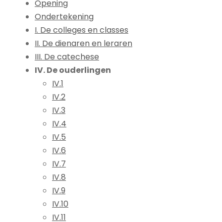
Opening
Ondertekening
I. De colleges en classes
II. De dienaren en leraren
III. De catechese
IV. De ouderlingen
IV.1
IV.2
IV.3
IV.4
IV.5
IV.6
IV.7
IV.8
IV.9
IV.10
IV.11