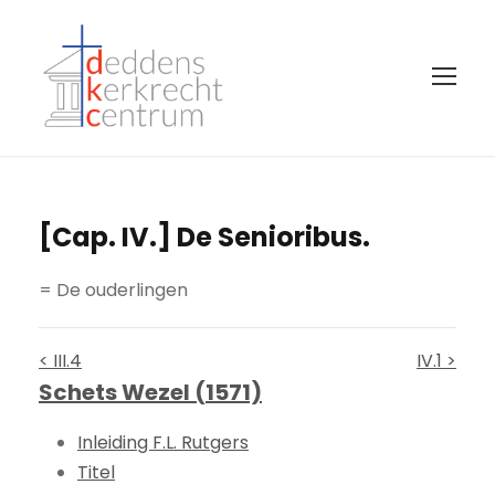
[Cap. IV.] De Senioribus.
= De ouderlingen
< III.4
IV.1 >
Schets Wezel (1571)
Inleiding F.L. Rutgers
Titel