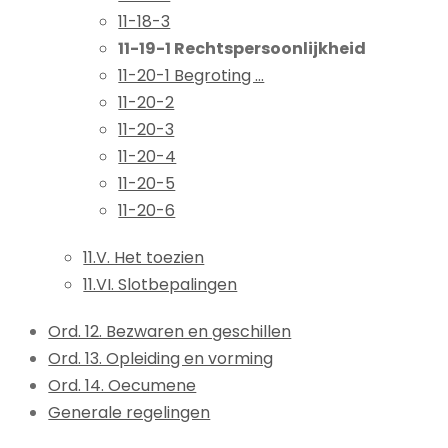
11-18-3
11-19-1 Rechtspersoonlijkheid
11-20-1 Begroting ...
11-20-2
11-20-3
11-20-4
11-20-5
11-20-6
11.V. Het toezien
11.VI. Slotbepalingen
Ord. 12. Bezwaren en geschillen
Ord. 13. Opleiding en vorming
Ord. 14. Oecumene
Generale regelingen