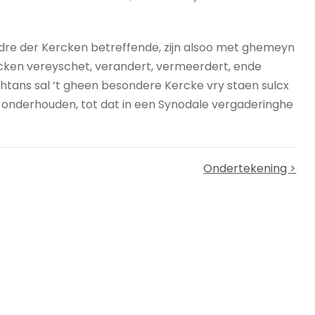
rdre der Kercken betreffende, zijn alsoo met ghemeyn
rcken vereyschet, verandert, vermeerdert, ende
ans sal ’t gheen besondere Kercke vry staen sulcx
e onderhouden, tot dat in een Synodale vergaderinghe
Ondertekening >