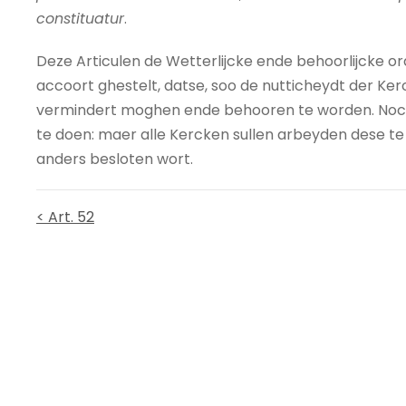
constituatur
.
Deze Articulen de Wetterlijcke ende behoorlijcke o
accoort ghestelt, datse, soo de nutticheydt der Ke
vermindert moghen ende behooren te worden. Nocht
te doen: maer alle Kercken sullen arbeyden dese t
anders besloten wort.
< Art. 52